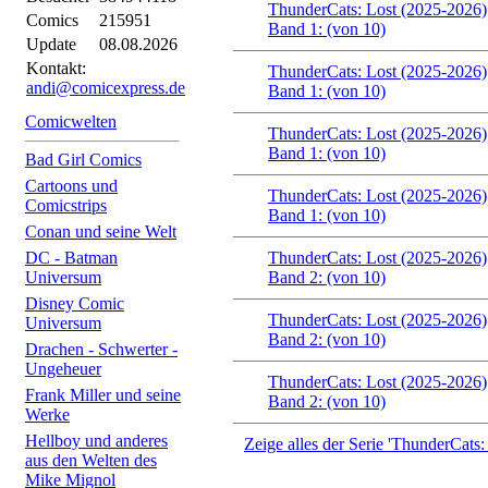
ThunderCats: Lost (2025-2026)
Comics
215951
Band 1: (von 10)
Update
08.08.2026
Kontakt:
ThunderCats: Lost (2025-2026)
andi@comicexpress.de
Band 1: (von 10)
Comicwelten
ThunderCats: Lost (2025-2026)
Band 1: (von 10)
Bad Girl Comics
Cartoons und
ThunderCats: Lost (2025-2026)
Comicstrips
Band 1: (von 10)
Conan und seine Welt
DC - Batman
ThunderCats: Lost (2025-2026)
Universum
Band 2: (von 10)
Disney Comic
ThunderCats: Lost (2025-2026)
Universum
Band 2: (von 10)
Drachen - Schwerter -
Ungeheuer
ThunderCats: Lost (2025-2026)
Frank Miller und seine
Band 2: (von 10)
Werke
Hellboy und anderes
Zeige alles der Serie 'ThunderCats:
aus den Welten des
Mike Mignol