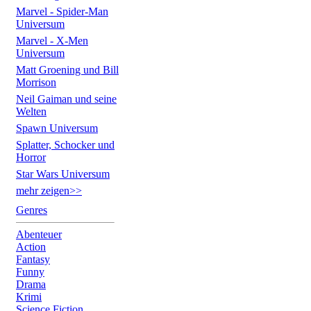
Marvel - Spider-Man
Universum
Marvel - X-Men
Universum
Matt Groening und Bill
Morrison
Neil Gaiman und seine
Welten
Spawn Universum
Splatter, Schocker und
Horror
Star Wars Universum
mehr zeigen>>
Genres
Abenteuer
Action
Fantasy
Funny
Drama
Krimi
Science Fiction