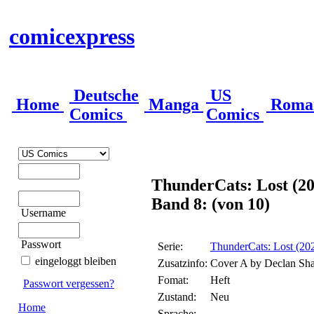
comicexpress
Deutsche
US
Home
Manga
Roma
Comics
Comics
ThunderCats: Lost (2
Band 8: (von 10)
Username
Passwort
Serie:
ThunderCats: Lost (20
eingeloggt bleiben
Zusatzinfo:
Cover A by Declan Sh
Fomat:
Heft
Passwort vergessen?
Zustand:
Neu
Home
Sprache: