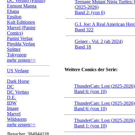
DC Vertigo (Panini)
Teenage Mutant Ninja Turtles:
Egmont Manga
(2025-2026)
Ehapa
Band 2: (von 6)
Epsilon
Kult Editionen
G.I. Joe: A Real American Her
Marvel (Panini
Band 322
Comics)
Panini Verlag
Geiger - Vol. 2 (ab 2024)
Piredda Verlag
Band 18
Splitter
Tokyopop
mehr zeigen>>
Weitere Comics der Serie:
US Verlage
Dark Horse
ThunderCats: Lost (2025-2026)
DC
Band 6: (von 10)
DC Vertigo
D.E.
IDW
ThunderCats: Lost (2025-2026)
Image
Band 6: (von 10)
Marvel
Wildstorm
ThunderCats: Lost (2025-2026)
mehr zeigen>>
Band 1: (von 10)
Besucher
384944118