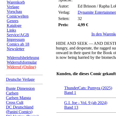
Warenkorb
Autor:
Ed Brisson / Rapha Lo
Verlage
Vorschau
Verlag:
Dynamite Entertainmen
Comicwelten
Seiten:
32
Genres
Preis:
4,99 €
Kataloge
Links
In den Warenk
Service/AGB
Impressum
HIDE AND SEEK — AND DESTROY! 
Comics ab 18
hungry, and desperate, the ragged su
Newsletter
onward in their quest for the Book o
is now being harried by the biomechan
Widerrufsbelehrung
Widerrufsformular
Widerruf (Online)
Kunden, die dieses Comic gekauft
Deutsche Verlage
ThunderCats: Pumyra (2025)
Bunte Dimension
Band 1
Carlsen
Carlsen Manga
Cross Cult
G.I. Joe - Vol. 9 (ab 2024)
DC Deutschland
Band 13
(Panini Comics)