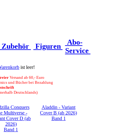
Abo-
Zubehör
Figuren
Service
arenkorb
ist leer!
reier
Versand ab 60,- Euro
mics und Bücher bei Bezahlung
stschrift
nnerhalb Deutschlands)
zilla Conquers
Aladdin - Variant
e Multiverse -
Cover B (ab 2026)
ant Cover D (ab
Band 1
2026)
Band 1