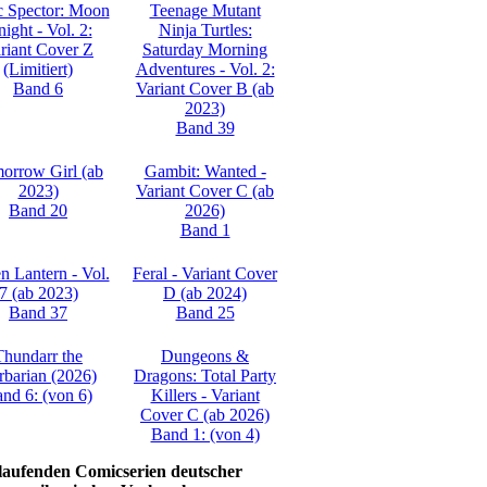
 Spector: Moon
Teenage Mutant
ight - Vol. 2:
Ninja Turtles:
riant Cover Z
Saturday Morning
(Limitiert)
Adventures - Vol. 2:
Band 6
Variant Cover B (ab
2023)
Band 39
orrow Girl (ab
Gambit: Wanted -
2023)
Variant Cover C (ab
Band 20
2026)
Band 1
n Lantern - Vol.
Feral - Variant Cover
7 (ab 2023)
D (ab 2024)
Band 37
Band 25
Thundarr the
Dungeons &
rbarian (2026)
Dragons: Total Party
nd 6: (von 6)
Killers - Variant
Cover C (ab 2026)
Band 1: (von 4)
 laufenden Comicserien deutscher