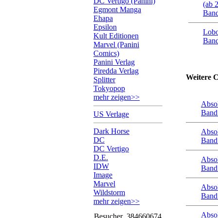
DC Vertigo (Panini)
(ab 
Egmont Manga
Band
Ehapa
Epsilon
Lobo
Kult Editionen
Band
Marvel (Panini
Comics)
Panini Verlag
Piredda Verlag
Weitere C
Splitter
Tokyopop
mehr zeigen>>
Abso
Band
US Verlage
Dark Horse
Abso
DC
Band
DC Vertigo
D.E.
Abso
IDW
Band
Image
Marvel
Abso
Wildstorm
Band
mehr zeigen>>
Abso
Besucher
384660674