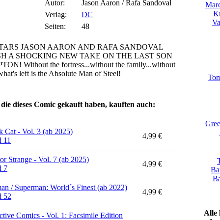
Autor:
Jason Aaron / Rafa Sandoval
Marc
Kn
Verlag:
DC
Va
Seiten:
48
TARS JASON AARON AND RAFA SANDOVAL
H A SHOCKING NEW TAKE ON THE LAST SON
N! Without the fortress...without the family...without
hat's left is the Absolute Man of Steel!
Tom
die dieses Comic gekauft haben, kauften auch:
Gree
k Cat - Vol. 3 (ab 2025)
4,99 €
 11
or Strange - Vol. 7 (ab 2025)
4,99 €
 7
Ba
Ba
an / Superman: World´s Finest (ab 2022)
4,99 €
 52
Alle
ctive Comics - Vol. 1: Facsimile Edition