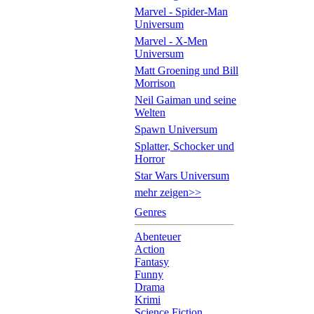
Marvel - Spider-Man
Universum
Marvel - X-Men
Universum
Matt Groening und Bill
Morrison
Neil Gaiman und seine
Welten
Spawn Universum
Splatter, Schocker und
Horror
Star Wars Universum
mehr zeigen>>
Genres
Abenteuer
Action
Fantasy
Funny
Drama
Krimi
Science Fiction