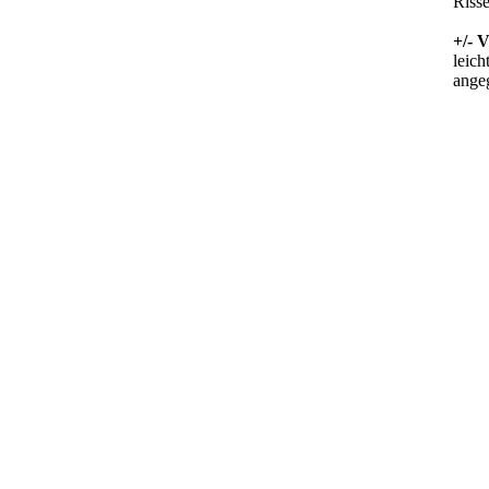
Riss
+/- 
leich
ange