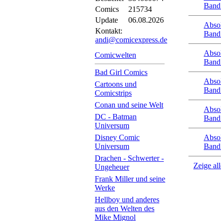
Band
Comics
215734
Update
06.08.2026
Abso
Kontakt:
Band
andi@comicexpress.de
Abso
Comicwelten
Band
Bad Girl Comics
Abso
Cartoons und
Band
Comicstrips
Conan und seine Welt
Abso
DC - Batman
Band
Universum
Disney Comic
Abso
Universum
Band
Drachen - Schwerter -
Zeige al
Ungeheuer
Frank Miller und seine
Werke
Hellboy und anderes
aus den Welten des
Mike Mignol