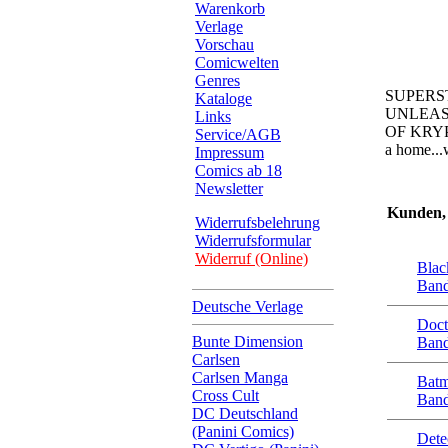
Warenkorb
Verlage
Vorschau
Comicwelten
Genres
SUPERS
Kataloge
UNLEAS
Links
OF KRYPTO
Service/AGB
a home...w
Impressum
Comics ab 18
Newsletter
Kunden, 
Widerrufsbelehrung
Widerrufsformular
Widerruf (Online)
Blac
Band
Deutsche Verlage
Doct
Bunte Dimension
Band
Carlsen
Carlsen Manga
Batm
Cross Cult
Band
DC Deutschland
(Panini Comics)
Dete