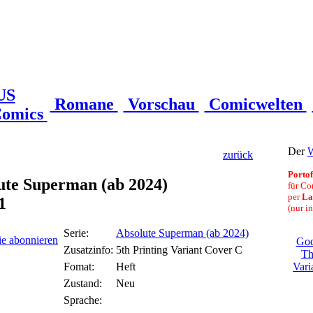
US
Romane
Vorschau
Comicwelten
omics
Der
W
zurück
Portof
ute Superman (ab 2024)
für Co
per
La
1
(nur i
Serie:
Absolute Superman (ab 2024)
ie abonnieren
God
Zusatzinfo:
5th Printing Variant Cover C
Th
Fomat:
Heft
Vari
Zustand:
Neu
Sprache: