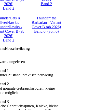
2026)
Band 2
Band 2
hunderCats X
Thundarr the
ilverHawks:
Barbarian - Variant
underHawks -
Cover B (ab 2026)
ant Cover B (ab
Band 6: (von 6)
2026)
Band 2
andsbeschreibung
are - ungelesen
and 1
guter Zustand, praktisch neuwertig
and 2
bt normale Gebrauchsspuren, kleine
kte möglich
and 3
liche Gebrauchsspuren, Knicke, kleine