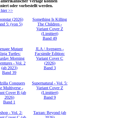
 amerikanischer Verlage konnen
niert oder vorbestellt werden.
 hier >>
onstar (2026)
Something Is Killing
nd 5: (von 5)
The Children -
Variant Cover Z
(Limitiert)
Band 49
enage Mutant
JLA / Avengers -
inja Turtles:
Facsimile Edition:
urday Morning
Variant Cover C
ntures - Vol. 2
(2026)
(ab 2023)
Band 3
Band 39
zilla Conquers
Supernatural - Vol. 5:
e Multiverse -
Variant Cover Z
ant Cover B (ab
(Limitiert)
2026)
Band 9
Band 1
shop - Vol. 2:
Tarzan: Beyond (ab
ant Cover C (ab
2026)