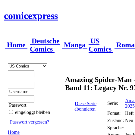
comicexpress
Deutsche
US
Home
Manga
Roma
Comics
Comics
Amazing Spider-Man - 
Band 11: Legacy Nr. 9
Username
Amaz
Serie:
Diese Serie
Passwort
2025
abonnieren
eingeloggt bleiben
Fomat:
Heft
Zustand:
Neu
Passwort vergessen?
Sprache:
Home
Autor:
Joe K