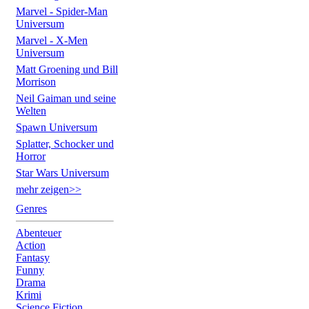
Marvel - Spider-Man
Universum
Marvel - X-Men
Universum
Matt Groening und Bill
Morrison
Neil Gaiman und seine
Welten
Spawn Universum
Splatter, Schocker und
Horror
Star Wars Universum
mehr zeigen>>
Genres
Abenteuer
Action
Fantasy
Funny
Drama
Krimi
Science Fiction