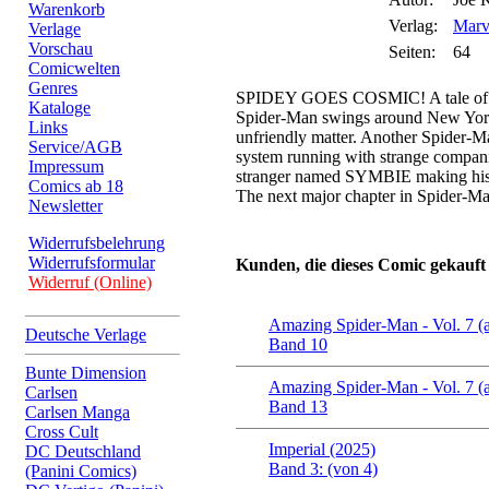
Warenkorb
Verlag:
Marv
Verlage
Vorschau
Seiten:
64
Comicwelten
Genres
SPIDEY GOES COSMIC! A tale of 
Kataloge
Spider-Man swings around New York 
Links
unfriendly matter. Another Spider-Man
Service/AGB
system running with strange compa
Impressum
stranger named SYMBIE making 
Comics ab 18
The next major chapter in Spider-Man
Newsletter
Widerrufsbelehrung
Widerrufsformular
Kunden, die dieses Comic gekauft
Widerruf (Online)
Amazing Spider-Man - Vol. 7 (
Deutsche Verlage
Band 10
Bunte Dimension
Amazing Spider-Man - Vol. 7 (
Carlsen
Band 13
Carlsen Manga
Cross Cult
Imperial (2025)
DC Deutschland
Band 3: (von 4)
(Panini Comics)