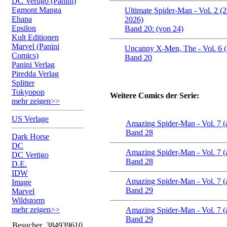
DC Vertigo (Panini)
Egmont Manga
Ultimate Spider-Man - Vol. 2 (
Ehapa
2026)
Epsilon
Band 20: (von 24)
Kult Editionen
Marvel (Panini
Uncanny X-Men, The - Vol. 6 (
Comics)
Band 20
Panini Verlag
Piredda Verlag
Splitter
Tokyopop
Weitere Comics der Serie:
mehr zeigen>>
US Verlage
Amazing Spider-Man - Vol. 7 (
Band 28
Dark Horse
DC
Amazing Spider-Man - Vol. 7 (
DC Vertigo
Band 28
D.E.
IDW
Amazing Spider-Man - Vol. 7 (
Image
Band 29
Marvel
Wildstorm
mehr zeigen>>
Amazing Spider-Man - Vol. 7 (
Band 29
Besucher
384939610