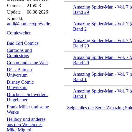
Comics
215953
Amazing Spider-Man - Vol. 7 (
Update
08.08.2026
Band 29
Kontakt:
andi@comicexpress.de
Amazing Spider-Man - Vol. 7 (
Band 2
Comicwelten
Amazing Spider-Man - Vol. 7 (
Bad Girl Comics
Band 29
Cartoons und
Comicstrips
Amazing Spider-Man - Vol. 7 (
Conan und seine Welt
Band 29
DC - Batman
Amazing Spider-Man - Vol. 7 (
Universum
Band 1
Disney Comic
Universum
Amazing Spider-Man - Vol. 7 (
Drachen - Schwerter -
Band 1
Ungeheuer
Frank Miller und seine
Zeige alles der Serie 'Amazing Spi
Werke
Hellboy und anderes
aus den Welten des
Mike Mignol