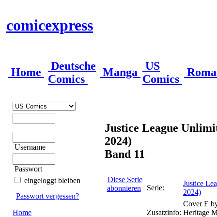
comicexpress
Deutsche
US
Home
Manga
Roma
Comics
Comics
Justice League Unlimit
2024)
Username
Band 11
Passwort
Diese Serie
eingeloggt bleiben
Justice Lea
Serie:
abonnieren
2024)
Passwort vergessen?
Cover E b
Home
Zusatzinfo:
Heritage M