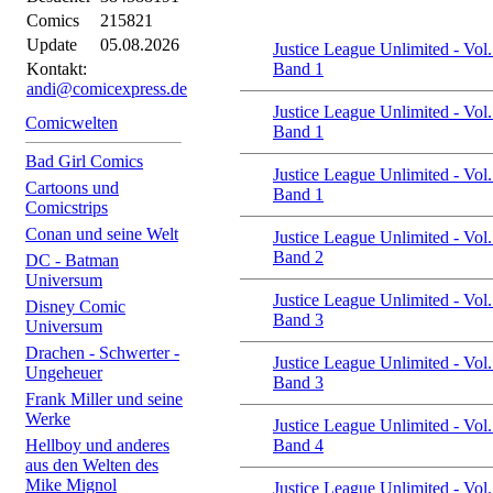
Comics
215821
Update
05.08.2026
Justice League Unlimited - Vol.
Kontakt:
Band 1
andi@comicexpress.de
Justice League Unlimited - Vol.
Comicwelten
Band 1
Bad Girl Comics
Justice League Unlimited - Vol.
Cartoons und
Band 1
Comicstrips
Conan und seine Welt
Justice League Unlimited - Vol.
Band 2
DC - Batman
Universum
Justice League Unlimited - Vol.
Disney Comic
Band 3
Universum
Drachen - Schwerter -
Justice League Unlimited - Vol.
Ungeheuer
Band 3
Frank Miller und seine
Werke
Justice League Unlimited - Vol.
Hellboy und anderes
Band 4
aus den Welten des
Mike Mignol
Justice League Unlimited - Vol.