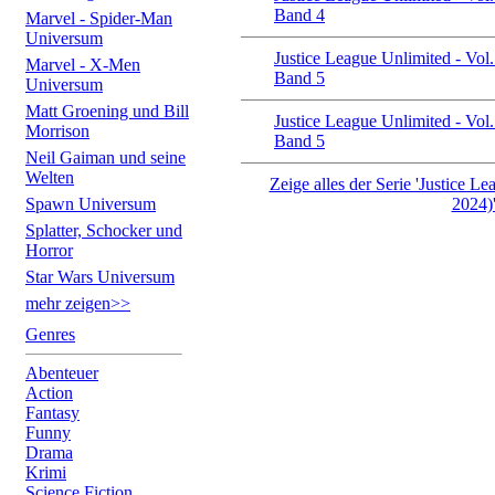
Band 4
Marvel - Spider-Man
Universum
Justice League Unlimited - Vol.
Marvel - X-Men
Band 5
Universum
Matt Groening und Bill
Justice League Unlimited - Vol.
Morrison
Band 5
Neil Gaiman und seine
Welten
Zeige alles der Serie 'Justice Le
Spawn Universum
2024)
Splatter, Schocker und
Horror
Star Wars Universum
mehr zeigen>>
Genres
Abenteuer
Action
Fantasy
Funny
Drama
Krimi
Science Fiction