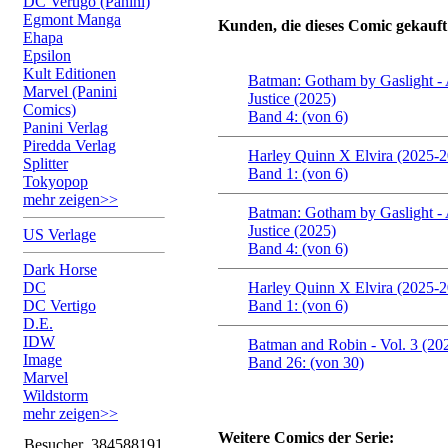
DC Vertigo (Panini)
Egmont Manga
Kunden, die dieses Comic gekauft
Ehapa
Epsilon
Kult Editionen
Batman: Gotham by Gaslight -
Marvel (Panini
Justice (2025)
Comics)
Band 4: (von 6)
Panini Verlag
Piredda Verlag
Harley Quinn X Elvira (2025-
Splitter
Band 1: (von 6)
Tokyopop
mehr zeigen>>
Batman: Gotham by Gaslight -
Justice (2025)
US Verlage
Band 4: (von 6)
Dark Horse
DC
Harley Quinn X Elvira (2025-
DC Vertigo
Band 1: (von 6)
D.E.
IDW
Batman and Robin - Vol. 3 (20
Image
Band 26: (von 30)
Marvel
Wildstorm
mehr zeigen>>
Weitere Comics der Serie:
Besucher
384588191