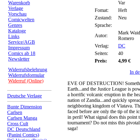
Warenkorb
Var
Verlage
Fomat:
Heft
Vorschau
Zustand:
Neu
Comicwelten
Genres
Sprache:
Kataloge
Mark Waid
Autor:
Links
Romero
Service/AGB
Verlag:
DC
Impressum
Comics ab 18
Seiten:
40
Newsletter
Preis:
4,99 €
Widerrufsbelehrung
In d
Widerrufsformular
Widerruf (Online)
EVE OF DESTRUCTION! Something 
Earth...and the Justice League is powe
a horrific volcanic eruption in the he
Deutsche Verlage
nation of Zandia...and quickly sprea
neighboring kingdom of Vlatava. Th
Bunte Dimension
faced before are only the tip of the i
Carlsen
in peril! What signal does this poin
Carlsen Manga
tournament? Do not miss this pivotal 
Cross Cult
saga!
DC Deutschland
(Panini Comics)