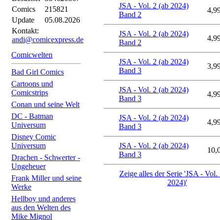
JSA - Vol. 2 (ab 2024)
Comics
215821
4,9
Band 2
Update
05.08.2026
Kontakt:
JSA - Vol. 2 (ab 2024)
4,9
andi@comicexpress.de
Band 2
Comicwelten
JSA - Vol. 2 (ab 2024)
3,9
Band 3
Bad Girl Comics
Cartoons und
JSA - Vol. 2 (ab 2024)
Comicstrips
4,9
Band 3
Conan und seine Welt
DC - Batman
JSA - Vol. 2 (ab 2024)
4,9
Universum
Band 3
Disney Comic
Universum
JSA - Vol. 2 (ab 2024)
10,
Band 3
Drachen - Schwerter -
Ungeheuer
Zeige alles der Serie 'JSA - Vol.
Frank Miller und seine
2024)'
Werke
Hellboy und anderes
aus den Welten des
Mike Mignol