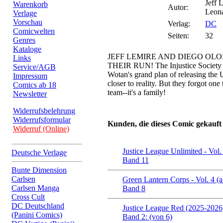
Jeff 
Warenkorb
Autor:
Leon
Verlage
Vorschau
Verlag:
DC
Comicwelten
Seiten:
32
Genres
Kataloge
JEFF LEMIRE AND DIEGO OL
Links
THEIR RUN! The Injustice Society h
Service/AGB
Wotan's grand plan of releasing the
Impressum
closer to reality. But they forgot one
Comics ab 18
team--it's a family!
Newsletter
Widerrufsbelehrung
Widerrufsformular
Kunden, die dieses Comic gekauft
Widerruf (Online)
Justice League Unlimited - Vol.
Deutsche Verlage
Band 11
Bunte Dimension
Carlsen
Green Lantern Corps - Vol. 4 (
Carlsen Manga
Band 8
Cross Cult
DC Deutschland
Justice League Red (2025-2026
(Panini Comics)
Band 2: (von 6)