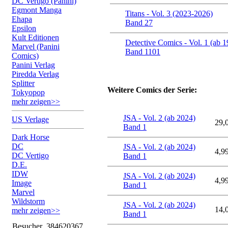
DC Vertigo (Panini)
Egmont Manga
Titans - Vol. 3 (2023-2026)
Ehapa
Band 27
Epsilon
Kult Editionen
Detective Comics - Vol. 1 (ab 1
Marvel (Panini
Band 1101
Comics)
Panini Verlag
Piredda Verlag
Splitter
Weitere Comics der Serie:
Tokyopop
mehr zeigen>>
JSA - Vol. 2 (ab 2024)
US Verlage
29,
Band 1
Dark Horse
DC
JSA - Vol. 2 (ab 2024)
4,9
DC Vertigo
Band 1
D.E.
IDW
JSA - Vol. 2 (ab 2024)
4,9
Image
Band 1
Marvel
Wildstorm
JSA - Vol. 2 (ab 2024)
14,
mehr zeigen>>
Band 1
Besucher
384620367