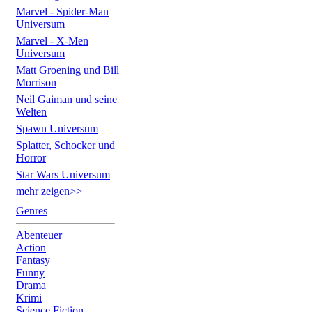
Marvel - Spider-Man
Universum
Marvel - X-Men
Universum
Matt Groening und Bill
Morrison
Neil Gaiman und seine
Welten
Spawn Universum
Splatter, Schocker und
Horror
Star Wars Universum
mehr zeigen>>
Genres
Abenteuer
Action
Fantasy
Funny
Drama
Krimi
Science Fiction