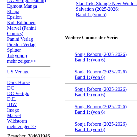
DC Vertigo (Panini)
Star Trek: Strange New Worlds
Egmont Manga
Salvation (2025-2026)
Ehapa
Band 1: (von 5)
Epsilon
Kult Editionen
Marvel (Panini
Comics)
Weitere Comics der Serie:
Panini Verlag
Piredda Verlag
Splitter
Sonja Reborn (2025-2026)
Tokyopop
Band 1: (von 6)
mehr zeigen>>
US Verlage
Sonja Reborn (2025-2026)
Band 1: (von 6)
Dark Horse
DC
Sonja Reborn (2025-2026)
DC Vertigo
Band 1: (von 6)
D.E.
IDW
Sonja Reborn (2025-2026)
Image
Band 1: (von 6)
Marvel
Wildstorm
Sonja Reborn (2025-2026)
mehr zeigen>>
Band 1: (von 6)
Besucher
384601946