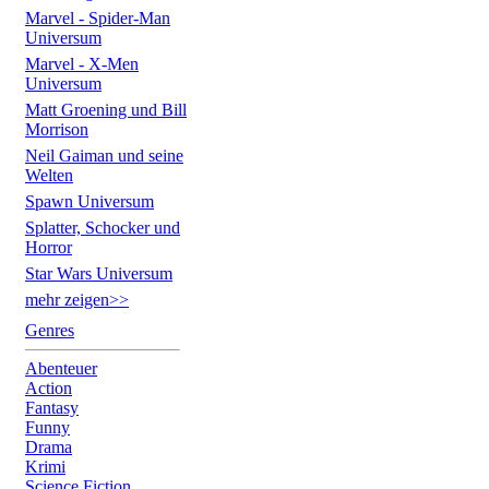
Marvel - Spider-Man
Universum
Marvel - X-Men
Universum
Matt Groening und Bill
Morrison
Neil Gaiman und seine
Welten
Spawn Universum
Splatter, Schocker und
Horror
Star Wars Universum
mehr zeigen>>
Genres
Abenteuer
Action
Fantasy
Funny
Drama
Krimi
Science Fiction