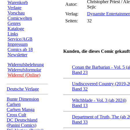
Christopher Priest / Al
Warenkorb
Autor:
Sejic
Verlage
Vorschau
Verlag:
Dynamite Entertainmen
Comicwelten
Seiten:
32
Genres
Kataloge
Links
Service/AGB
Impressum
Comics ab 18
Kunden, die dieses Comic gekauft
Newsletter
Widerrufsbelehrung
Conan the Barbarian - Vol. 5 (
Widerrufsformular
Band 23
Widerruf (Online)
Undiscovered Country (2019-2
Deutsche Verlage
Band 32
Bunte Dimension
Witchblade - Vol. 3 (ab 2024)
Carlsen
Band 13
Carlsen Manga
Cross Cult
Department of Truth, The (ab 
DC Deutschland
Band 33
(Panini Comics)