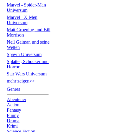
Marvel - Spider-Man
Universum
Marvel - X-Men
Universum
Matt Groening und Bill
Morrison
Neil Gaiman und seine
Welten
Spawn Universum
Splatter, Schocker und
Horror
Star Wars Universum
mehr zeigen>>
Genres
Abenteuer
Action
Fantasy
Funny
Drama
Krimi
Science Fiction