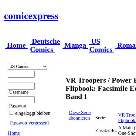
comicexpress
Deutsche
US
Home
Manga
Roma
Comics
Comics
VR Troopers / Power 
Flipbook: Facsimile Ed
Username
Band 1
Passwort
Diese Serie
eingeloggt bleiben
VR Troop
Serie:
abonnieren
Flipbook:
Passwort vergessen?
A Main (
Zusatzinfo:
Home
One-Sho