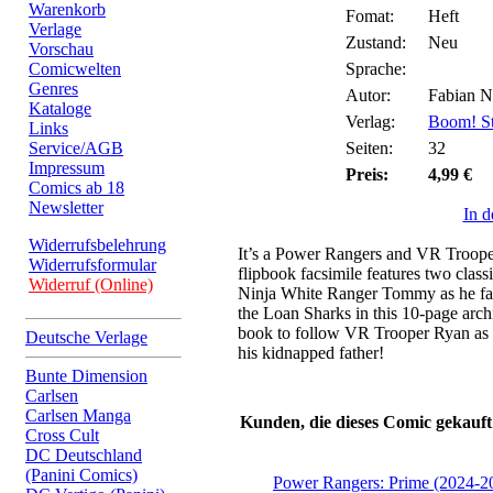
Warenkorb
Fomat:
Heft
Verlage
Zustand:
Neu
Vorschau
Comicwelten
Sprache:
Genres
Autor:
Fabian Ni
Kataloge
Verlag:
Boom! St
Links
Service/AGB
Seiten:
32
Impressum
Preis:
4,99 €
Comics ab 18
Newsletter
In 
Widerrufsbelehrung
It’s a Power Rangers and VR Trooper
Widerrufsformular
flipbook facsimile features two class
Widerruf (Online)
Ninja White Ranger Tommy as he fac
the Loan Sharks in this 10-page archi
book to follow VR Trooper Ryan as h
Deutsche Verlage
his kidnapped father!
Bunte Dimension
Carlsen
Carlsen Manga
Kunden, die dieses Comic gekauft
Cross Cult
DC Deutschland
(Panini Comics)
Power Rangers: Prime (2024-2