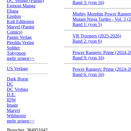
DC Vertigo (Panini)
Band 3: (von 16)
Egmont Manga
Ehapa
Mighty Morphin Power Rangers
Epsilon
Mutant Ninja Turtles - Vol. 3 
Kult Editionen
Band 1: (von 5)
Marvel (Panini
Comics)
VR Troopers (2025-2026)
Panini Verlag
Band 2: (von 6)
Piredda Verlag
Splitter
Power Rangers: Prime (2024-2
Tokyopop
Band 9: (von 16)
mehr zeigen>>
US Verlage
Power Rangers: Prime (2024-2
Band 6: (von 16)
Dark Horse
DC
DC Vertigo
D.E.
IDW
Image
Marvel
Wildstorm
mehr zeigen>>
Besucher
384951042