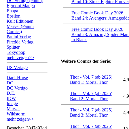
DC Vertigo (Panini)
Band 10: Street Fighter Forever
Egmont Manga
Ehapa
Free Comic Book Day 2026
Epsilon
Band 24: Avengers: Armagedd
Kult Editionen
Marvel (Panini
Free Comic Book Day 2026
Comics)
Band 23: Amazing Spider-Man
Panini Verlag
in Black
Piredda Verlag
Splitter
Tokyopop
mehr zeigen>>
Weitere Comics der Serie:
US Verlage
Thor - Vol. 7 (ab 2025)
Dark Horse
4,9
Band 1: Mortal Thor
DC
DC Vertigo
D.E.
Thor - Vol. 7 (ab 2025)
4,9
IDW
Band 2: Mortal Thor
Image
Marvel
Thor - Vol. 7 (ab 2025)
4,9
Wildstorm
Band 3: Mortal Thor
mehr zeigen>>
Thor - Vol. 7 (ab 2025)
Besucher
384749244
12