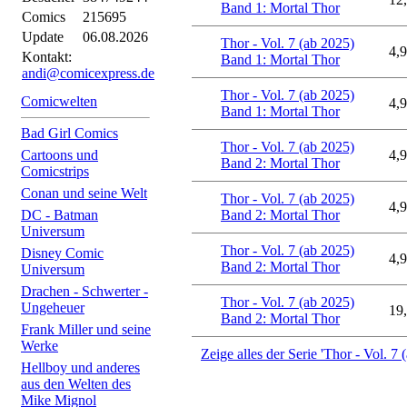
Band 1: Mortal Thor
Comics
215695
Update
06.08.2026
Thor - Vol. 7 (ab 2025)
4,9
Kontakt:
Band 1: Mortal Thor
andi@comicexpress.de
Thor - Vol. 7 (ab 2025)
Comicwelten
4,9
Band 1: Mortal Thor
Bad Girl Comics
Thor - Vol. 7 (ab 2025)
Cartoons und
4,9
Band 2: Mortal Thor
Comicstrips
Conan und seine Welt
Thor - Vol. 7 (ab 2025)
4,9
DC - Batman
Band 2: Mortal Thor
Universum
Thor - Vol. 7 (ab 2025)
Disney Comic
4,9
Band 2: Mortal Thor
Universum
Drachen - Schwerter -
Thor - Vol. 7 (ab 2025)
Ungeheuer
19
Band 2: Mortal Thor
Frank Miller und seine
Werke
Zeige alles der Serie 'Thor - Vol. 7 
Hellboy und anderes
aus den Welten des
Mike Mignol