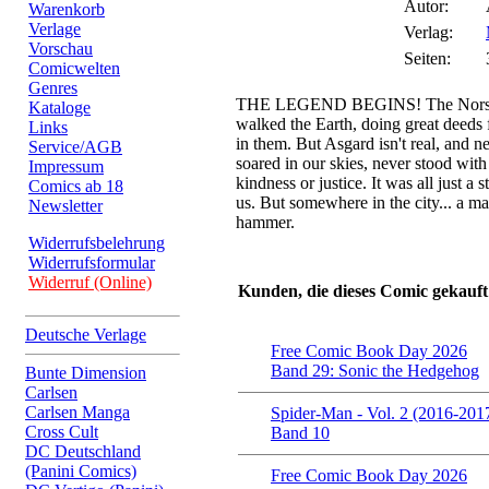
Autor:
Warenkorb
Verlage
Verlag:
Vorschau
Seiten:
Comicwelten
Genres
THE LEGEND BEGINS! The Norse 
Kataloge
walked the Earth, doing great deeds 
Links
in them. But Asgard isn't real, and 
Service/AGB
soared in our skies, never stood with
Impressum
kindness or justice. It was all just a
Comics ab 18
us. But somewhere in the city... a m
Newsletter
hammer.
Widerrufsbelehrung
Widerrufsformular
Widerruf (Online)
Kunden, die dieses Comic gekauft
Deutsche Verlage
Free Comic Book Day 2026
Band 29: Sonic the Hedgehog
Bunte Dimension
Carlsen
Carlsen Manga
Spider-Man - Vol. 2 (2016-201
Cross Cult
Band 10
DC Deutschland
(Panini Comics)
Free Comic Book Day 2026