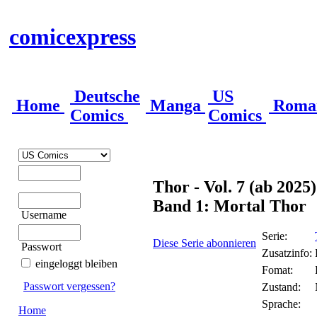
comicexpress
Deutsche
US
Home
Manga
Roma
Comics
Comics
Thor - Vol. 7 (ab 2025)
Band 1: Mortal Thor
Username
Serie:
Diese Serie abonnieren
Passwort
Zusatzinfo:
eingeloggt bleiben
Fomat:
Passwort vergessen?
Zustand:
Sprache:
Home