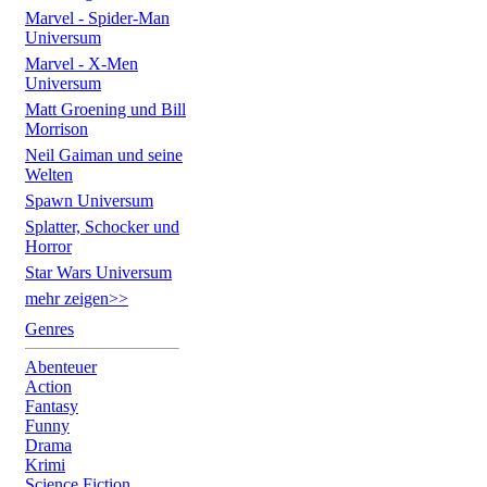
Marvel - Spider-Man
Universum
Marvel - X-Men
Universum
Matt Groening und Bill
Morrison
Neil Gaiman und seine
Welten
Spawn Universum
Splatter, Schocker und
Horror
Star Wars Universum
mehr zeigen>>
Genres
Abenteuer
Action
Fantasy
Funny
Drama
Krimi
Science Fiction