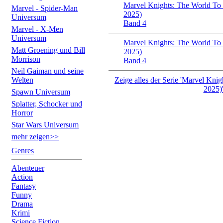
Marvel Knights: The World To
Marvel - Spider-Man
2025)
Universum
Band 4
Marvel - X-Men
Universum
Marvel Knights: The World To
Matt Groening und Bill
2025)
Morrison
Band 4
Neil Gaiman und seine
Welten
Zeige alles der Serie 'Marvel Kn
2025)
Spawn Universum
Splatter, Schocker und
Horror
Star Wars Universum
mehr zeigen>>
Genres
Abenteuer
Action
Fantasy
Funny
Drama
Krimi
Science Fiction