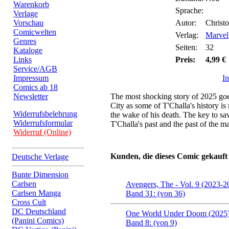
Warenkorb
Sprache:
Verlage
Vorschau
Autor:
Christo
Comicwelten
Verlag:
Marvel
Genres
Seiten:
32
Kataloge
Links
Preis:
4,99 €
Service/AGB
Impressum
I
Comics ab 18
Newsletter
The most shocking story of 2025 g
City as some of T'Challa's history is r
Widerrufsbelehrung
the wake of his death. The key to sav
Widerrufsformular
T'Challa's past and the past of the 
Widerruf (Online)
Kunden, die dieses Comic gekauft
Deutsche Verlage
Bunte Dimension
Carlsen
Avengers, The - Vol. 9 (2023-2
Carlsen Manga
Band 31: (von 36)
Cross Cult
DC Deutschland
One World Under Doom (2025
(Panini Comics)
Band 8: (von 9)