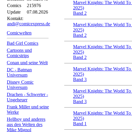
Marvel Knights: The World To
Comics
215976
2025)
Update
07.08.2026
Band 2
Kontakt:
andi@comicexpress.de
Marvel Knights: The World To
2025)
Comicwelten
Band 2
Bad Girl Comics
Marvel Knights: The World To
Cartoons und
2025)
Comicstrips
Band 2
Conan und seine Welt
Marvel Knights: The World To
DC - Batman
2025)
Universum
Band 3
Disney Comic
Universum
Marvel Knights: The World To
Drachen - Schwerter -
2025)
Ungeheuer
Band 3
Frank Miller und seine
Werke
Marvel Knights: The World To
2025)
Hellboy und anderes
Band 1
aus den Welten des
Mike Mignol