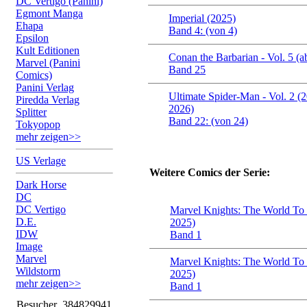
DC Vertigo (Panini)
Egmont Manga
Imperial (2025)
Ehapa
Band 4: (von 4)
Epsilon
Kult Editionen
Conan the Barbarian - Vol. 5 (a
Marvel (Panini
Band 25
Comics)
Panini Verlag
Ultimate Spider-Man - Vol. 2 (
Piredda Verlag
2026)
Splitter
Band 22: (von 24)
Tokyopop
mehr zeigen>>
US Verlage
Weitere Comics der Serie:
Dark Horse
DC
DC Vertigo
Marvel Knights: The World To
D.E.
2025)
IDW
Band 1
Image
Marvel
Marvel Knights: The World To
Wildstorm
2025)
mehr zeigen>>
Band 1
Besucher
384829941