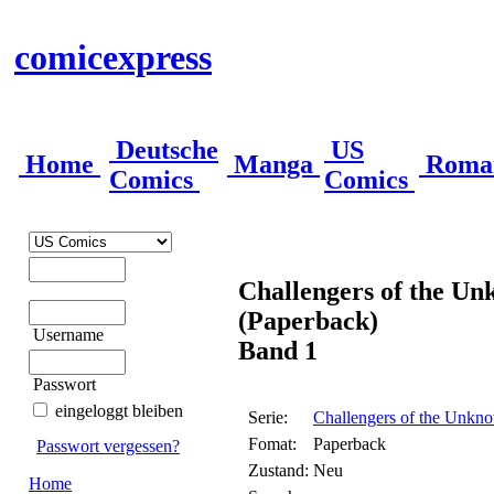
comicexpress
Deutsche
US
Home
Manga
Roma
Comics
Comics
Challengers of the Unk
(Paperback)
Username
Band 1
Passwort
eingeloggt bleiben
Serie:
Challengers of the Unkno
Fomat:
Paperback
Passwort vergessen?
Zustand:
Neu
Home