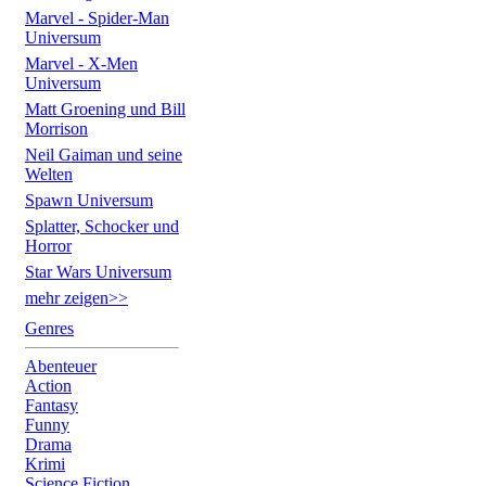
Marvel - Spider-Man
Universum
Marvel - X-Men
Universum
Matt Groening und Bill
Morrison
Neil Gaiman und seine
Welten
Spawn Universum
Splatter, Schocker und
Horror
Star Wars Universum
mehr zeigen>>
Genres
Abenteuer
Action
Fantasy
Funny
Drama
Krimi
Science Fiction