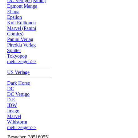
DC Vertigo (Panini)
Egmont Manga
Ehapa
Epsilon
Kult Editionen
Marvel (Panini
Comics)
Panini Verlag
Piredda Verlag
Splitter
Tokyopop
mehr zeigen>>
US Verlage
Dark Horse
DC
DC Vertigo
D.E.
IDW
Image
Marvel
Wildstorm
mehr zeigen>>
Besucher
385160551