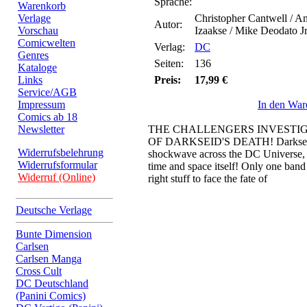
Sprache:
Warenkorb
Verlage
Christopher Cantwell / 
Autor:
Vorschau
Izaakse / Mike Deodato J
Comicwelten
Verlag:
DC
Genres
Seiten:
136
Kataloge
Links
Preis:
17,99 €
Service/AGB
Impressum
In den War
Comics ab 18
Newsletter
THE CHALLENGERS INVESTI
OF DARKSEID'S DEATH! Darkseid's
Widerrufsbelehrung
shockwave across the DC Universe, t
Widerrufsformular
time and space itself! Only one band 
Widerruf (Online)
right stuff to face the fate of
Deutsche Verlage
Bunte Dimension
Carlsen
Carlsen Manga
Cross Cult
DC Deutschland
(Panini Comics)