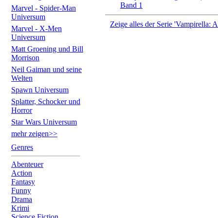
Band 1
Marvel - Spider-Man
Universum
Zeige alles der Serie 'Vampirella
Marvel - X-Men
Universum
Matt Groening und Bill
Morrison
Neil Gaiman und seine
Welten
Spawn Universum
Splatter, Schocker und
Horror
Star Wars Universum
mehr zeigen>>
Genres
Abenteuer
Action
Fantasy
Funny
Drama
Krimi
Science Fiction