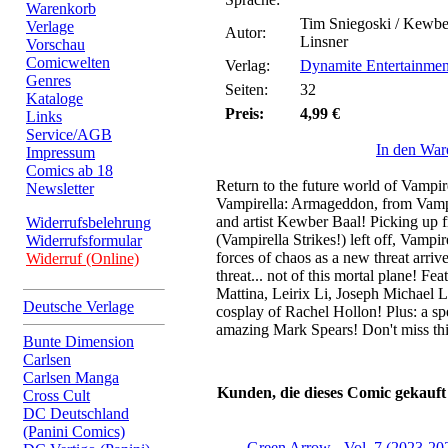
Warenkorb
Tim Sniegoski / Kewbe
Verlage
Autor:
Linsner
Vorschau
Comicwelten
Verlag:
Dynamite Entertainmen
Genres
Seiten:
32
Kataloge
Preis:
4,99 €
Links
Service/AGB
In den War
Impressum
Comics ab 18
Return to the future world of Vampir
Newsletter
Vampirella: Armageddon, from Vampi
and artist Kewber Baal! Picking up f
Widerrufsbelehrung
(Vampirella Strikes!) left off, Vampir
Widerrufsformular
forces of chaos as a new threat arriv
Widerruf (Online)
threat... not of this mortal plane! F
Mattina, Leirix Li, Joseph Michael 
Deutsche Verlage
cosplay of Rachel Hollon! Plus: a sp
amazing Mark Spears! Don't miss thi
Bunte Dimension
Carlsen
Carlsen Manga
Kunden, die dieses Comic gekauft
Cross Cult
DC Deutschland
(Panini Comics)
Green Arrow - Vol. 7 (2023-20