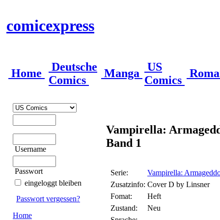
comicexpress
Deutsche
US
Home
Manga
Roma
Comics
Comics
Vampirella: Armagedd
Band 1
Username
Passwort
Serie:
Vampirella: Armagedd
eingeloggt bleiben
Zusatzinfo:
Cover D by Linsner
Fomat:
Heft
Passwort vergessen?
Zustand:
Neu
Home
Sprache: