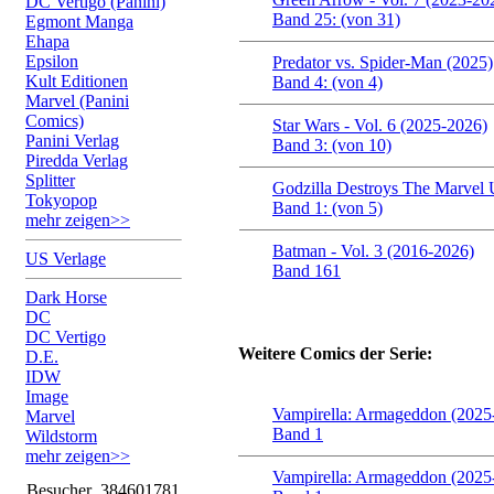
DC Vertigo (Panini)
Band 25: (von 31)
Egmont Manga
Ehapa
Epsilon
Predator vs. Spider-Man (2025)
Kult Editionen
Band 4: (von 4)
Marvel (Panini
Comics)
Star Wars - Vol. 6 (2025-2026)
Panini Verlag
Band 3: (von 10)
Piredda Verlag
Splitter
Godzilla Destroys The Marvel 
Tokyopop
Band 1: (von 5)
mehr zeigen>>
Batman - Vol. 3 (2016-2026)
US Verlage
Band 161
Dark Horse
DC
DC Vertigo
Weitere Comics der Serie:
D.E.
IDW
Image
Vampirella: Armageddon (2025
Marvel
Band 1
Wildstorm
mehr zeigen>>
Vampirella: Armageddon (2025
Besucher
384601781