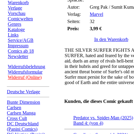
Warenkorb
Autor:
Greg Pak / Sumit Kum
Verlage
Vorschau
Verlag:
Marvel
Comicwelten
Seiten:
32
Genres
Preis:
3,99 €
Kataloge
Links
In den Warenkorb
Service/AGB
Impressum
THE SILVER SURFER FIGHTS A
Comics ab 18
SURFER, hated and feared by the ve
Newsletter
aid, duels an array of rivals hell-bent
in their hubris and greed for untap
Widerrufsbelehrung
ancient threat borne of Surfer's o
Widerrufsformular
Surfer must persist for the sake of b
Widerruf (Online)
good of Earth and the entire universe
Deutsche Verlage
Kunden, die dieses Comic gekauft
Bunte Dimension
Carlsen
Carlsen Manga
Predator vs. Spider-Man (2025)
Cross Cult
Band 4: (von 4)
DC Deutschland
(Panini Comics)