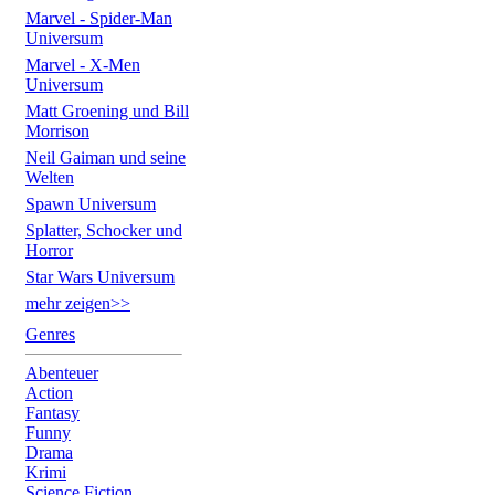
Marvel - Spider-Man
Universum
Marvel - X-Men
Universum
Matt Groening und Bill
Morrison
Neil Gaiman und seine
Welten
Spawn Universum
Splatter, Schocker und
Horror
Star Wars Universum
mehr zeigen>>
Genres
Abenteuer
Action
Fantasy
Funny
Drama
Krimi
Science Fiction