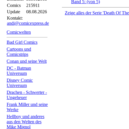
Band 5: (von 5)
Comics
215911
Update
08.08.2026
Zeige alles der Serie 'Death Of The
Kontakt:
andi@comicexpress.de
Comicwelten
Bad Girl Comics
Cartoons und
Comicstrips
Conan und seine Welt
DC - Batman
Universum
Disney Comic
Universum
Drachen - Schwerter -
Ungeheuer
Frank Miller und seine
Werke
Hellboy und anderes
aus den Welten des
Mike Mignol