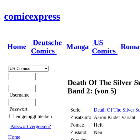
comicexpress
Deutsche
US
Home
Manga
Roma
Comics
Comics
Death Of The Silver S
Band 2: (von 5)
Username
Passwort
Serie:
Death Of The Silver Su
eingeloggt bleiben
Zusatzinfo:
Aaron Kuder Variant
Fomat:
Heft
Passwort vergessen?
Zustand:
Neu
Home
Sprache: