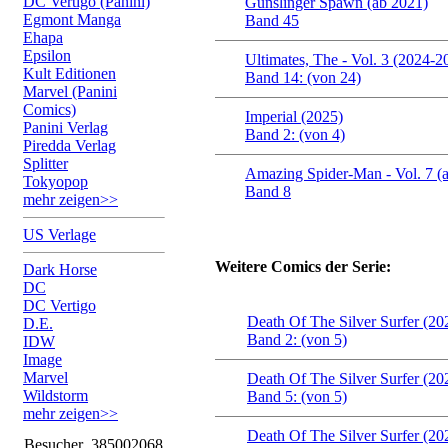
DC Vertigo (Panini)
Gunslinger Spawn (ab 2021)
Egmont Manga
Band 45
Ehapa
Epsilon
Ultimates, The - Vol. 3 (2024-2
Kult Editionen
Band 14: (von 24)
Marvel (Panini
Comics)
Imperial (2025)
Panini Verlag
Band 2: (von 4)
Piredda Verlag
Splitter
Amazing Spider-Man - Vol. 7 (
Tokyopop
Band 8
mehr zeigen>>
US Verlage
Weitere Comics der Serie:
Dark Horse
DC
DC Vertigo
Death Of The Silver Surfer (20
D.E.
Band 2: (von 5)
IDW
Image
Marvel
Death Of The Silver Surfer (20
Wildstorm
Band 5: (von 5)
mehr zeigen>>
Death Of The Silver Surfer (20
Besucher
385002068