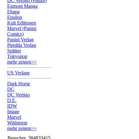
DC Vertigo (Panini)
Egmont Manga
Ehapa
Epsilon
Kult Editionen
Marvel (Panini
Comics)
Panini Verlag
Piredda Verlag
Splitter
Tokyopop
mehr zeigen>>
US Verlage
Dark Horse
DC
DC Vertigo
D.E.
IDW
Image
Marvel
Wildstorm
mehr zeigen>>
Besucher
384833415