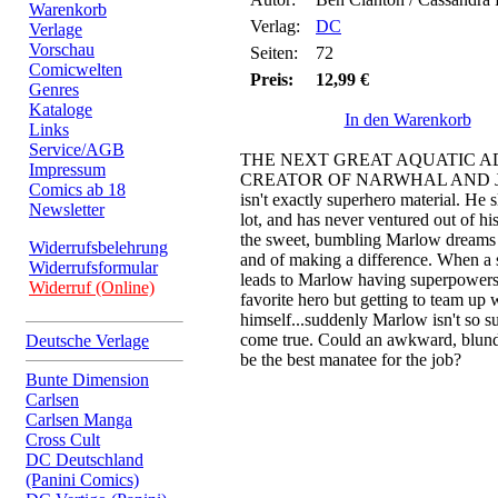
Warenkorb
Verlag:
DC
Verlage
Vorschau
Seiten:
72
Comicwelten
Preis:
12,99 €
Genres
Kataloge
In den Warenkorb
Links
Service/AGB
THE NEXT GREAT AQUATIC 
Impressum
CREATOR OF NARWHAL AND JEL
Comics ab 18
isn't exactly superhero material. He sle
Newsletter
lot, and has never ventured out of hi
the sweet, bumbling Marlow dreams o
Widerrufsbelehrung
and of making a difference. When a s
Widerrufsformular
leads to Marlow having superpowers
Widerruf (Online)
favorite hero but getting to team u
himself...suddenly Marlow isn't so su
come true. Could an awkward, blun
Deutsche Verlage
be the best manatee for the job?
Bunte Dimension
Carlsen
Carlsen Manga
Cross Cult
DC Deutschland
(Panini Comics)