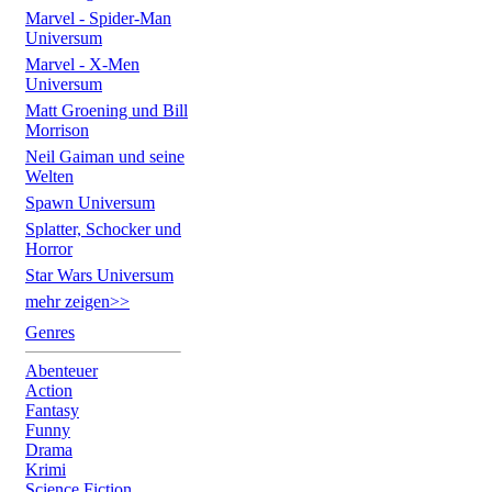
Marvel - Spider-Man
Universum
Marvel - X-Men
Universum
Matt Groening und Bill
Morrison
Neil Gaiman und seine
Welten
Spawn Universum
Splatter, Schocker und
Horror
Star Wars Universum
mehr zeigen>>
Genres
Abenteuer
Action
Fantasy
Funny
Drama
Krimi
Science Fiction