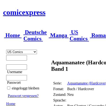
comicexpress
Deutsche
US
Home
Manga
Roma
Comics
Comics
Aquamanatee (Hardco
Band 1
Username
Passwort
Serie:
Aquamanatee (Hardcover
eingeloggt bleiben
Fomat:
Buch / Hardcover
Zustand:
Neu
Passwort vergessen?
Sprache:
Home
Autor:
Ben Clanton / Cassandra