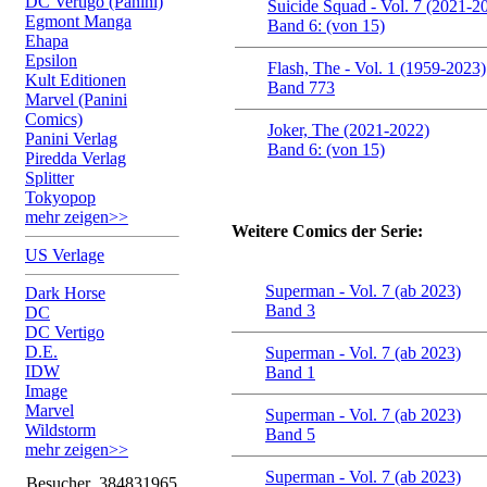
DC Vertigo (Panini)
Suicide Squad - Vol. 7 (2021-2
Egmont Manga
Band 6: (von 15)
Ehapa
Epsilon
Flash, The - Vol. 1 (1959-2023)
Kult Editionen
Band 773
Marvel (Panini
Comics)
Joker, The (2021-2022)
Panini Verlag
Band 6: (von 15)
Piredda Verlag
Splitter
Tokyopop
mehr zeigen>>
Weitere Comics der Serie:
US Verlage
Superman - Vol. 7 (ab 2023)
Dark Horse
Band 3
DC
DC Vertigo
D.E.
Superman - Vol. 7 (ab 2023)
IDW
Band 1
Image
Marvel
Superman - Vol. 7 (ab 2023)
Wildstorm
Band 5
mehr zeigen>>
Superman - Vol. 7 (ab 2023)
Besucher
384831965