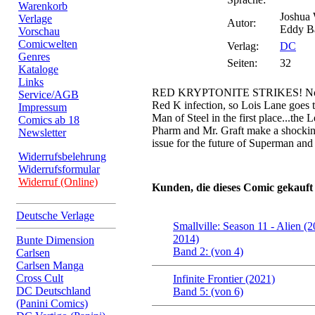
Warenkorb
Joshua 
Verlage
Autor:
Eddy B
Vorschau
Comicwelten
Verlag:
DC
Genres
Seiten:
32
Kataloge
Links
RED KRYPTONITE STRIKES! Nothi
Service/AGB
Red K infection, so Lois Lane goes t
Impressum
Man of Steel in the first place...th
Comics ab 18
Pharm and Mr. Graft make a shocking
Newsletter
issue for the future of Superman an
Widerrufsbelehrung
Widerrufsformular
Widerruf (Online)
Kunden, die dieses Comic gekauft
Deutsche Verlage
Smallville: Season 11 - Alien (
2014)
Bunte Dimension
Band 2: (von 4)
Carlsen
Carlsen Manga
Cross Cult
Infinite Frontier (2021)
DC Deutschland
Band 5: (von 6)
(Panini Comics)