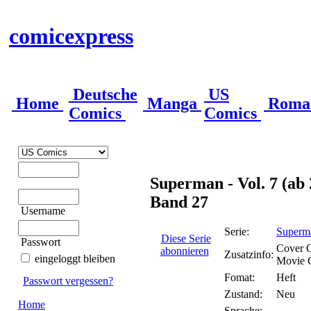
comicexpress
Deutsche
US
Home
Manga
Roma
Comics
Comics
Superman - Vol. 7 (ab
Band 27
Username
Serie:
Superma
Diese Serie
Passwort
Cover 
abonnieren
Zusatzinfo:
eingeloggt bleiben
Movie C
Fomat:
Heft
Passwort vergessen?
Zustand:
Neu
Home
Sprache: