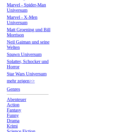
Marvel - Spider-Man
Universum
Marvel - X-Men
Universum
Matt Groening und Bill
Morrison
Neil Gaiman und seine
Welten
Spawn Universum
Splatter, Schocker und
Horror
Star Wars Universum
mehr zeigen>>
Genres
Abenteuer
Action
Fantasy
Funny
Drama
Krimi
Science Fiction