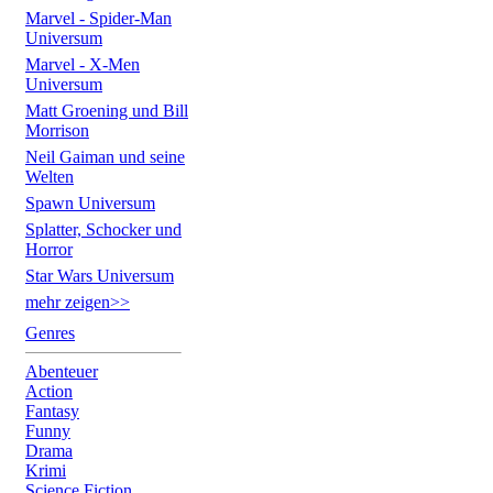
Marvel - Spider-Man
Universum
Marvel - X-Men
Universum
Matt Groening und Bill
Morrison
Neil Gaiman und seine
Welten
Spawn Universum
Splatter, Schocker und
Horror
Star Wars Universum
mehr zeigen>>
Genres
Abenteuer
Action
Fantasy
Funny
Drama
Krimi
Science Fiction