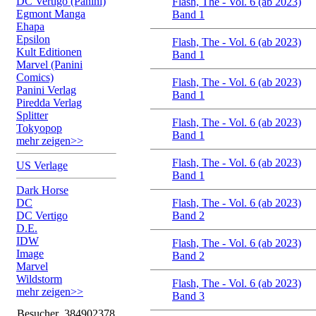
DC Vertigo (Panini)
Flash, The - Vol. 6 (ab 2023)
Egmont Manga
Band 1
Ehapa
Epsilon
Flash, The - Vol. 6 (ab 2023)
Kult Editionen
Band 1
Marvel (Panini
Comics)
Flash, The - Vol. 6 (ab 2023)
Panini Verlag
Band 1
Piredda Verlag
Splitter
Flash, The - Vol. 6 (ab 2023)
Tokyopop
Band 1
mehr zeigen>>
Flash, The - Vol. 6 (ab 2023)
US Verlage
Band 1
Dark Horse
DC
Flash, The - Vol. 6 (ab 2023)
DC Vertigo
Band 2
D.E.
IDW
Flash, The - Vol. 6 (ab 2023)
Image
Band 2
Marvel
Wildstorm
Flash, The - Vol. 6 (ab 2023)
mehr zeigen>>
Band 3
Besucher
384902378