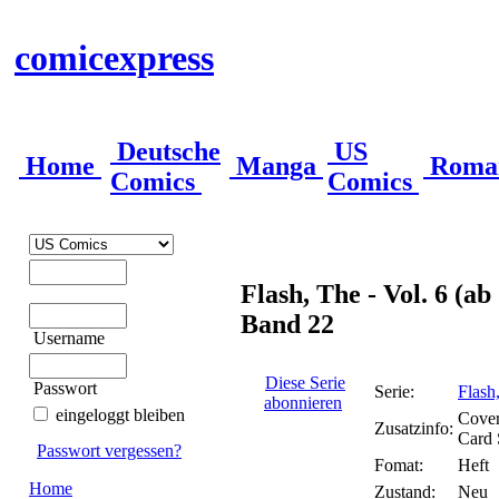
comicexpress
Deutsche
US
Home
Manga
Roma
Comics
Comics
Flash, The - Vol. 6 (ab
Band 22
Username
Diese Serie
Passwort
Serie:
Flash
abonnieren
eingeloggt bleiben
Cover
Zusatzinfo:
Card 
Passwort vergessen?
Fomat:
Heft
Home
Zustand:
Neu