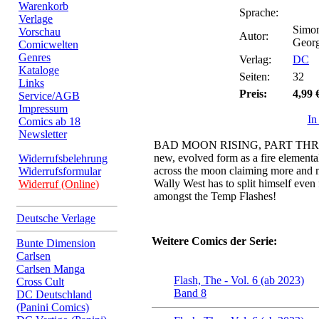
Warenkorb
Sprache:
Verlage
Simon
Vorschau
Autor:
Georg
Comicwelten
Genres
Verlag:
DC
Kataloge
Seiten:
32
Links
Preis:
4,99 
Service/AGB
Impressum
In
Comics ab 18
Newsletter
BAD MOON RISING, PART THREE! 
new, evolved form as a fire elemental
Widerrufsbelehrung
across the moon claiming more and m
Widerrufsformular
Wally West has to split himself even f
Widerruf (Online)
amongst the Temp Flashes!
Deutsche Verlage
Weitere Comics der Serie:
Bunte Dimension
Carlsen
Carlsen Manga
Flash, The - Vol. 6 (ab 2023)
Cross Cult
Band 8
DC Deutschland
(Panini Comics)