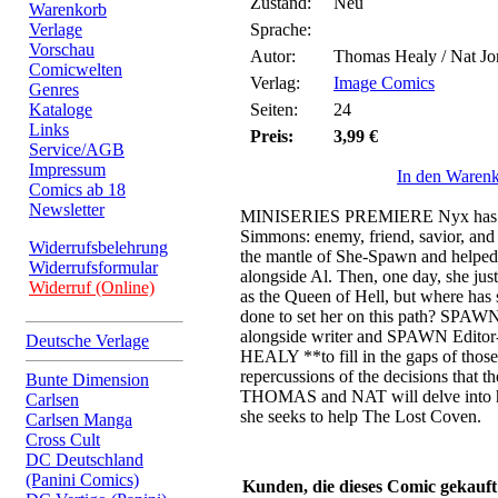
Zustand:
Neu
Warenkorb
Verlage
Sprache:
Vorschau
Autor:
Thomas Healy / Nat Jo
Comicwelten
Verlag:
Image Comics
Genres
Kataloge
Seiten:
24
Links
Preis:
3,99 €
Service/AGB
Impressum
In den Waren
Comics ab 18
Newsletter
MINISERIES PREMIERE Nyx has be
Simmons: enemy, friend, savior, and 
Widerrufsbelehrung
the mantle of She-Spawn and helpe
Widerrufsformular
alongside Al. Then, one day, she jus
Widerruf (Online)
as the Queen of Hell, but where has
done to set her on this path? SPAW
alongside writer and SPAWN Edit
Deutsche Verlage
HEALY **to fill in the gaps of those
repercussions of the decisions that t
Bunte Dimension
THOMAS and NAT will delve into her
Carlsen
she seeks to help The Lost Coven.
Carlsen Manga
Cross Cult
DC Deutschland
(Panini Comics)
Kunden, die dieses Comic gekauft