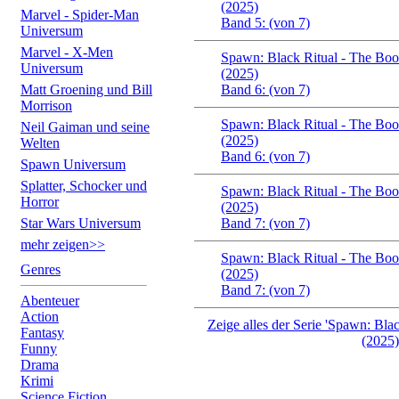
(2025)
Marvel - Spider-Man
Band 5: (von 7)
Universum
Marvel - X-Men
Spawn: Black Ritual - The Bo
Universum
(2025)
Matt Groening und Bill
Band 6: (von 7)
Morrison
Spawn: Black Ritual - The Bo
Neil Gaiman und seine
(2025)
Welten
Band 6: (von 7)
Spawn Universum
Splatter, Schocker und
Spawn: Black Ritual - The Bo
Horror
(2025)
Star Wars Universum
Band 7: (von 7)
mehr zeigen>>
Spawn: Black Ritual - The Bo
Genres
(2025)
Band 7: (von 7)
Abenteuer
Action
Zeige alles der Serie 'Spawn: Bl
Fantasy
(2025)
Funny
Drama
Krimi
Science Fiction