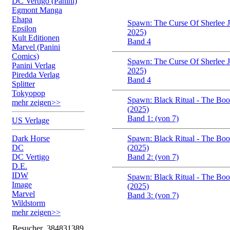
DC Vertigo (Panini)
Egmont Manga
Ehapa
Spawn: The Curse Of Sherlee 
Epsilon
2025)
Kult Editionen
Band 4
Marvel (Panini
Comics)
Spawn: The Curse Of Sherlee 
Panini Verlag
2025)
Piredda Verlag
Band 4
Splitter
Tokyopop
Spawn: Black Ritual - The Bo
mehr zeigen>>
(2025)
Band 1: (von 7)
US Verlage
Dark Horse
Spawn: Black Ritual - The Bo
DC
(2025)
DC Vertigo
Band 2: (von 7)
D.E.
IDW
Spawn: Black Ritual - The Bo
Image
(2025)
Marvel
Band 3: (von 7)
Wildstorm
mehr zeigen>>
Besucher
384831389