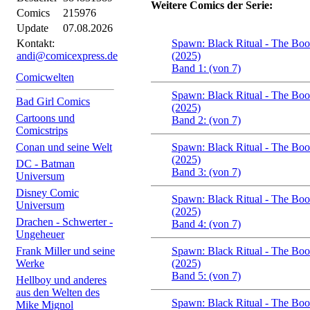
Weitere Comics der Serie:
Comics
215976
Update
07.08.2026
Kontakt:
Spawn: Black Ritual - The Bo
andi@comicexpress.de
(2025)
Band 1: (von 7)
Comicwelten
Spawn: Black Ritual - The Bo
Bad Girl Comics
(2025)
Cartoons und
Band 2: (von 7)
Comicstrips
Conan und seine Welt
Spawn: Black Ritual - The Bo
(2025)
DC - Batman
Band 3: (von 7)
Universum
Disney Comic
Spawn: Black Ritual - The Bo
Universum
(2025)
Drachen - Schwerter -
Band 4: (von 7)
Ungeheuer
Frank Miller und seine
Spawn: Black Ritual - The Bo
Werke
(2025)
Band 5: (von 7)
Hellboy und anderes
aus den Welten des
Spawn: Black Ritual - The Bo
Mike Mignol