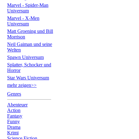
Marvel - Spider-Man
Universum
Marvel - X-Men
Universum
Matt Groening und Bill
Morrison
Neil Gaiman und seine
Welten
Spawn Universum
Splatter, Schocker und
Horror
Star Wars Universum
mehr zeigen>>
Genres
Abenteuer
Action
Fantasy
Funny
Drama
Krimi
Science Fiction