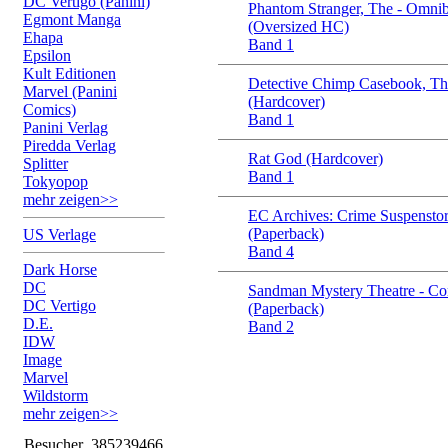
DC Vertigo (Panini)
Phantom Stranger, The - Omni
Egmont Manga
(Oversized HC)
Ehapa
Band 1
Epsilon
Kult Editionen
Detective Chimp Casebook, Th
Marvel (Panini
(Hardcover)
Comics)
Band 1
Panini Verlag
Piredda Verlag
Rat God (Hardcover)
Splitter
Band 1
Tokyopop
mehr zeigen>>
EC Archives: Crime Suspenstor
(Paperback)
US Verlage
Band 4
Dark Horse
DC
Sandman Mystery Theatre - C
DC Vertigo
(Paperback)
D.E.
Band 2
IDW
Image
Marvel
Wildstorm
mehr zeigen>>
Besucher
385239466