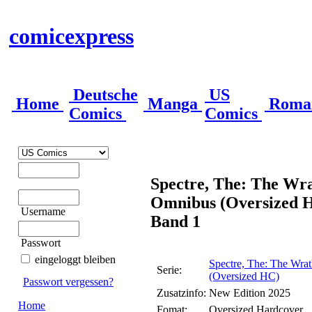
comicexpress
Deutsche
US
Home
Manga
Roma
Comics
Comics
Spectre, The: The Wrat
Omnibus (Oversized 
Username
Band 1
Passwort
eingeloggt bleiben
Spectre, The: The Wrat
Serie:
(Oversized HC)
Passwort vergessen?
Zusatzinfo:
New Edition 2025
Home
Fomat:
Oversized Hardcover