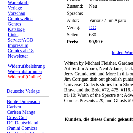
Warenkorb
Zustand:
Neu
Verlage
Vorschau
Sprache:
Comicwelten
Autor:
Various / Jim Aparo
Genres
Verlag:
DC
Kataloge
Links
Seiten:
680
Service/AGB
Preis:
99,99 €
Impressum
Comics ab 18
In den War
Newsletter
Written by Michael Fleisher, Gardn
Widerrufsbelehrung
Art by Jim Aparo, Neal Adams, Jac
Widerrufsformular
Jerry Grandenetti and More In this 
Widerruf (Online)
Jim Corrigan dish out ghoulish puni
Universe! Collects stories from Sh
Brave and the Bold #72, #75, #116,
Deutsche Verlage
#1-10; Wrath of the Spectre #4; Ad
Comics Presents #29; and Ghosts #9
Bunte Dimension
Carlsen
Carlsen Manga
Cross Cult
Kunden, die dieses Comic gekauft
DC Deutschland
(Panini Comics)