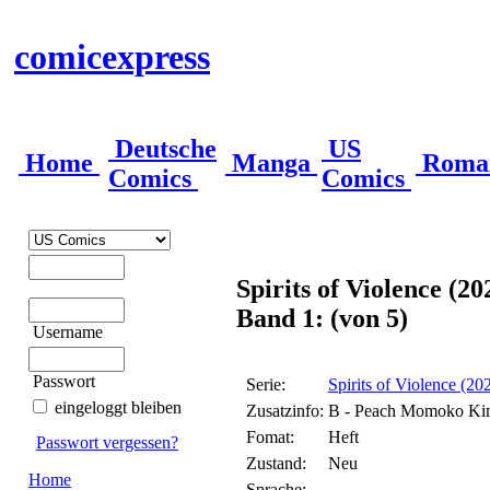
comicexpress
Deutsche
US
Home
Manga
Roma
Comics
Comics
Spirits of Violence (2
Band 1: (von 5)
Username
Passwort
Serie:
Spirits of Violence (2
eingeloggt bleiben
Zusatzinfo:
B - Peach Momoko Kim
Fomat:
Heft
Passwort vergessen?
Zustand:
Neu
Home
Sprache: