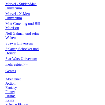
Marvel - Spider-Man
Universum
Marvel - X-Men
Universum
Matt Groening und Bill
Morrison
Neil Gaiman und seine
Welten
Spawn Universum
Splatter, Schocker und
Horror
Star Wars Universum
mehr zeigen>>
Genres
Abenteuer
Action
Fantasy
Funny
Drama
Krimi
Science Fiction