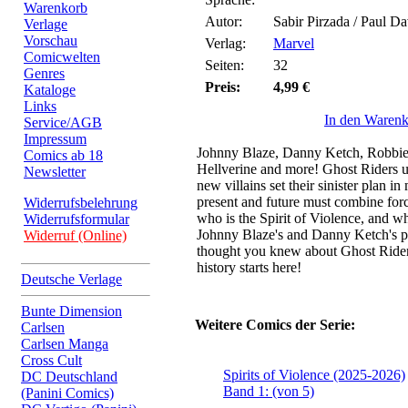
Warenkorb
Autor:
Sabir Pirzada / Paul 
Verlage
Vorschau
Verlag:
Marvel
Comicwelten
Seiten:
32
Genres
Preis:
4,99 €
Kataloge
Links
In den Waren
Service/AGB
Impressum
Johnny Blaze, Danny Ketch, Robbie
Comics ab 18
Hellverine and more! Ghost Riders u
Newsletter
new villains set their sinister plan i
present and future must combine forc
Widerrufsbelehrung
who is the Spirit of Violence, and w
Widerrufsformular
Johnny Blaze's and Danny Ketch's p
Widerruf (Online)
thought you knew about Ghost Rider!
history starts here!
Deutsche Verlage
Bunte Dimension
Weitere Comics der Serie:
Carlsen
Carlsen Manga
Cross Cult
Spirits of Violence (2025-2026)
DC Deutschland
Band 1: (von 5)
(Panini Comics)