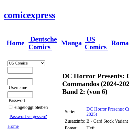
comicexpress
Deutsche
US
Home
Manga
Roma
Comics
Comics
DC Horror Presents: 
Commandos (2024-202
Username
Band 2: (von 6)
Passwort
eingeloggt bleiben
DC Horror Presents: 
Serie:
2025)
Passwort vergessen?
Zusatzinfo:
B - Card Stock Varian
Home
Fomat:
Heft