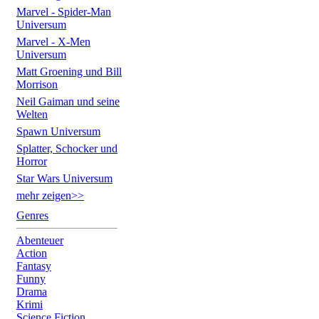
Marvel - Spider-Man
Universum
Marvel - X-Men
Universum
Matt Groening und Bill
Morrison
Neil Gaiman und seine
Welten
Spawn Universum
Splatter, Schocker und
Horror
Star Wars Universum
mehr zeigen>>
Genres
Abenteuer
Action
Fantasy
Funny
Drama
Krimi
Science Fiction