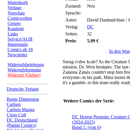
Warenkorb
Zustand:
Neu
Verlage
Vorschau
Sprache:
Comicwelten
Autor:
David Dastmalchian / 
Genres
Verlag:
DC
Kataloge
Links
Seiten:
32
Service/AGB
Preis:
5,99 €
Impressum
Comics ab 18
In den War
Newsletter
Sseug s'ohw kcab? As the Creature Uni
Widerrufsbelehrung
mission, Dr. West hesitates. The last
Widerrufsformular
Zatanna Zatara couldn't stop him fr
Widerruf (Online)
everyone--in his path. Mina insists 
it's a gamble--is this team really read
Deutsche Verlage
Bunte Dimension
Weitere Comics der Serie:
Carlsen
Carlsen Manga
Cross Cult
DC Horror Presents: Creatur
DC Deutschland
(2024-2025)
(Panini Comics)
Band 1: (von 6)