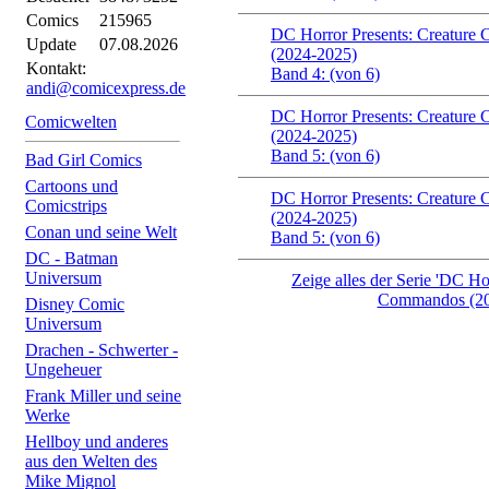
Comics
215965
DC Horror Presents: Creatur
Update
07.08.2026
(2024-2025)
Kontakt:
Band 4: (von 6)
andi@comicexpress.de
DC Horror Presents: Creatur
Comicwelten
(2024-2025)
Band 5: (von 6)
Bad Girl Comics
Cartoons und
DC Horror Presents: Creatur
Comicstrips
(2024-2025)
Conan und seine Welt
Band 5: (von 6)
DC - Batman
Universum
Zeige alles der Serie 'DC Ho
Commandos (20
Disney Comic
Universum
Drachen - Schwerter -
Ungeheuer
Frank Miller und seine
Werke
Hellboy und anderes
aus den Welten des
Mike Mignol