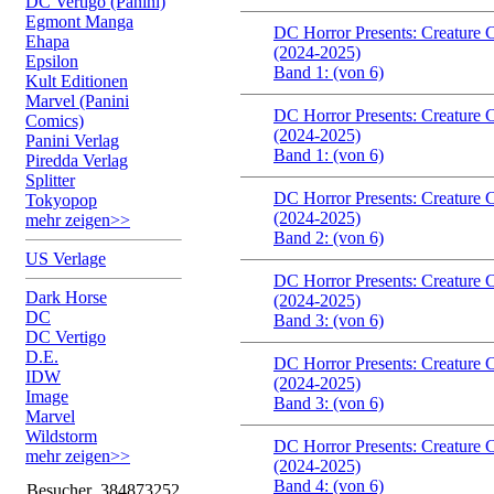
DC Vertigo (Panini)
Egmont Manga
DC Horror Presents: Creatur
Ehapa
(2024-2025)
Epsilon
Band 1: (von 6)
Kult Editionen
Marvel (Panini
DC Horror Presents: Creatur
Comics)
(2024-2025)
Panini Verlag
Band 1: (von 6)
Piredda Verlag
Splitter
DC Horror Presents: Creatur
Tokyopop
(2024-2025)
mehr zeigen>>
Band 2: (von 6)
US Verlage
DC Horror Presents: Creatur
Dark Horse
(2024-2025)
DC
Band 3: (von 6)
DC Vertigo
D.E.
DC Horror Presents: Creatur
IDW
(2024-2025)
Image
Band 3: (von 6)
Marvel
Wildstorm
DC Horror Presents: Creatur
mehr zeigen>>
(2024-2025)
Band 4: (von 6)
Besucher
384873252