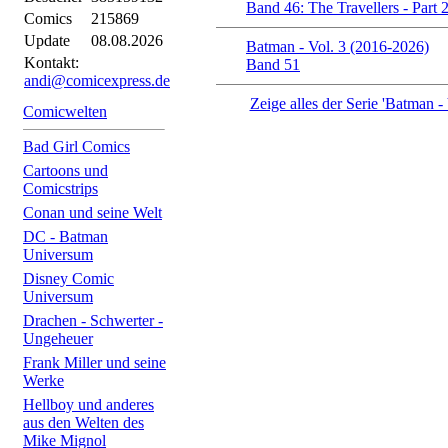
Band 46: The Travellers - Part 
Comics
215869
Update
08.08.2026
Batman - Vol. 3 (2016-2026)
Kontakt:
Band 51
andi@comicexpress.de
Zeige alles der Serie 'Batman -
Comicwelten
Bad Girl Comics
Cartoons und
Comicstrips
Conan und seine Welt
DC - Batman
Universum
Disney Comic
Universum
Drachen - Schwerter -
Ungeheuer
Frank Miller und seine
Werke
Hellboy und anderes
aus den Welten des
Mike Mignol