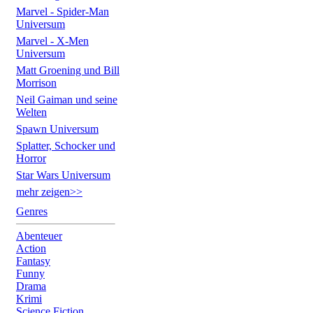
Marvel - Spider-Man
Universum
Marvel - X-Men
Universum
Matt Groening und Bill
Morrison
Neil Gaiman und seine
Welten
Spawn Universum
Splatter, Schocker und
Horror
Star Wars Universum
mehr zeigen>>
Genres
Abenteuer
Action
Fantasy
Funny
Drama
Krimi
Science Fiction