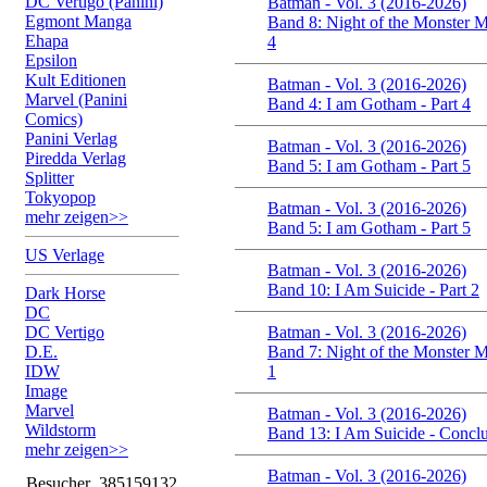
DC Vertigo (Panini)
Batman - Vol. 3 (2016-2026)
Egmont Manga
Band 8: Night of the Monster M
Ehapa
4
Epsilon
Kult Editionen
Batman - Vol. 3 (2016-2026)
Marvel (Panini
Band 4: I am Gotham - Part 4
Comics)
Panini Verlag
Batman - Vol. 3 (2016-2026)
Piredda Verlag
Band 5: I am Gotham - Part 5
Splitter
Tokyopop
Batman - Vol. 3 (2016-2026)
mehr zeigen>>
Band 5: I am Gotham - Part 5
US Verlage
Batman - Vol. 3 (2016-2026)
Band 10: I Am Suicide - Part 2
Dark Horse
DC
DC Vertigo
Batman - Vol. 3 (2016-2026)
D.E.
Band 7: Night of the Monster M
IDW
1
Image
Marvel
Batman - Vol. 3 (2016-2026)
Wildstorm
Band 13: I Am Suicide - Concl
mehr zeigen>>
Batman - Vol. 3 (2016-2026)
Besucher
385159132