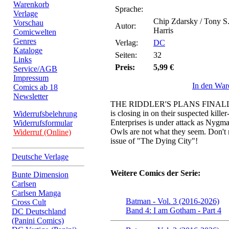
Warenkorb
Sprache:
Verlage
Chip Zdarsky / Tony S.
Vorschau
Autor:
Harris
Comicwelten
Genres
Verlag:
DC
Kataloge
Seiten:
32
Links
Preis:
5,99 €
Service/AGB
Impressum
In den War
Comics ab 18
Newsletter
THE RIDDLER'S PLANS FINAL
is closing in on their suspected kil
Widerrufsbelehrung
Enterprises is under attack as Nygma
Widerrufsformular
Owls are not what they seem. Don't m
Widerruf (Online)
issue of "The Dying City"!
Deutsche Verlage
Weitere Comics der Serie:
Bunte Dimension
Carlsen
Carlsen Manga
Batman - Vol. 3 (2016-2026)
Cross Cult
Band 4: I am Gotham - Part 4
DC Deutschland
(Panini Comics)