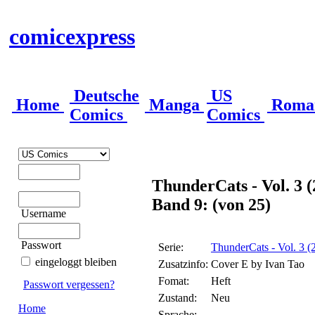
comicexpress
Deutsche
US
Home
Manga
Roma
Comics
Comics
ThunderCats - Vol. 3 
Band 9: (von 25)
Username
Passwort
Serie:
ThunderCats - Vol. 3 
eingeloggt bleiben
Zusatzinfo:
Cover E by Ivan Tao
Fomat:
Heft
Passwort vergessen?
Zustand:
Neu
Home
Sprache: