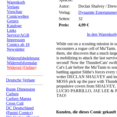
Warenkorb
Autor:
Declan Shalvey / Drew
Verlage
Vorschau
Verlag:
Dynamite Entertainmen
Comicwelten
Seiten:
32
Genres
Preis:
4,99 €
Kataloge
Links
In den Warenkorb
Service/AGB
Impressum
While out on a scouting mission in u
Comics ab 18
encounters a rogue cell of Mu'Tants.
Newsletter
them, she discovers that a much larg
is mobilizing to attack the last survi
Widerrufsbelehrung
second! Now the ThunderCats' swifte
Widerrufsformular
Cat's Lair before the Mu'Tants to sou
Widerruf (Online)
battling against Slithe's forces ever
writer DECLAN SHALVEY and indef
Deutsche Verlage
MOSS pick up the pace with Thunder
propulsive covers from SHALV
Bunte Dimension
LUCIO PARRILLO, JAE LEE & 
Carlsen
TAO!
Carlsen Manga
Cross Cult
DC Deutschland
Kunden, die dieses Comic gekauft
(Panini Comics)