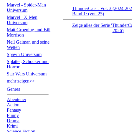
Marvel - Spider-Man
ThunderCats - Vol. 3 (2024-202
Universum
Band 1: (von 25)
Marvel - X-Men
Universum
Zeige alles der Serie 'ThunderCa
Matt Groening und Bill
2026)'
Morrison
Neil Gaiman und seine
Welten
Spawn Universum
Splatter, Schocker und
Horror
Star Wars Universum
mehr zeigen>>
Genres
Abenteuer
Action
Fantasy
Funny
Drama
Krimi
Science Fiction