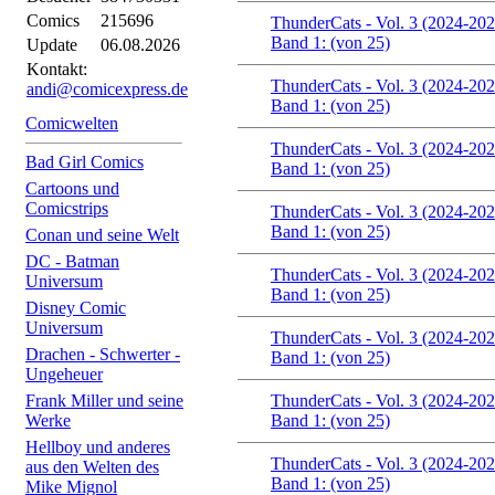
Comics
215696
ThunderCats - Vol. 3 (2024-202
Band 1: (von 25)
Update
06.08.2026
Kontakt:
ThunderCats - Vol. 3 (2024-202
andi@comicexpress.de
Band 1: (von 25)
Comicwelten
ThunderCats - Vol. 3 (2024-202
Bad Girl Comics
Band 1: (von 25)
Cartoons und
Comicstrips
ThunderCats - Vol. 3 (2024-202
Band 1: (von 25)
Conan und seine Welt
DC - Batman
ThunderCats - Vol. 3 (2024-202
Universum
Band 1: (von 25)
Disney Comic
Universum
ThunderCats - Vol. 3 (2024-202
Drachen - Schwerter -
Band 1: (von 25)
Ungeheuer
Frank Miller und seine
ThunderCats - Vol. 3 (2024-202
Werke
Band 1: (von 25)
Hellboy und anderes
ThunderCats - Vol. 3 (2024-202
aus den Welten des
Band 1: (von 25)
Mike Mignol