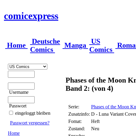
comicexpress
Deutsche
US
Home
Manga
Roma
Comics
Comics
Phases of the Moon Kn
Band 2: (von 4)
Username
Passwort
Serie:
Phases of the Moon Kn
eingeloggt bleiben
Zusatzinfo:
D - Luna Variant Cov
Fomat:
Heft
Passwort vergessen?
Zustand:
Neu
Home
Sprache: