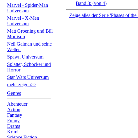
Band 3: (von 4)
Marvel - Spider-Man
Universum
Zeige alles der Serie 'Phases of t
Marvel - X-Men
Universum
Matt Groening und Bill
Morrison
Neil Gaiman und seine
Welten
Spawn Universum
Splatter, Schocker und
Horror
Star Wars Universum
mehr zeigen>>
Genres
Abenteuer
Action
Fantasy
Funny
Drama
Krimi
Science Fiction