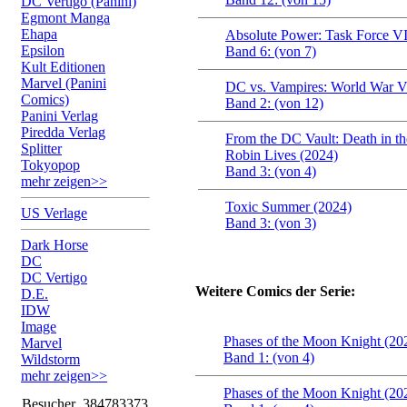
DC Vertigo (Panini)
Egmont Manga
Ehapa
Absolute Power: Task Force VI
Epsilon
Band 6: (von 7)
Kult Editionen
Marvel (Panini
DC vs. Vampires: World War V
Comics)
Band 2: (von 12)
Panini Verlag
Piredda Verlag
From the DC Vault: Death in th
Splitter
Robin Lives (2024)
Tokyopop
Band 3: (von 4)
mehr zeigen>>
Toxic Summer (2024)
US Verlage
Band 3: (von 3)
Dark Horse
DC
DC Vertigo
Weitere Comics der Serie:
D.E.
IDW
Image
Phases of the Moon Knight (20
Marvel
Band 1: (von 4)
Wildstorm
mehr zeigen>>
Phases of the Moon Knight (20
Besucher
384783373