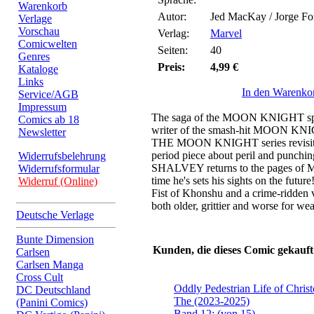
Warenkorb
Autor:
Jed MacKay / Jorge Fo
Verlage
Vorschau
Verlag:
Marvel
Comicwelten
Seiten:
40
Genres
Preis:
4,99 €
Kataloge
Links
In den Warenko
Service/AGB
Impressum
The saga of the MOON KNIGHT s
Comics ab 18
writer of the smash-hit MOON
Newsletter
THE MOON KNIGHT series revisits 
period piece about peril and pun
Widerrufsbelehrung
SHALVEY returns to the pages of
Widerrufsformular
time he's sets his sights on the fut
Widerruf (Online)
Fist of Khonshu and a crime-ridden 
both older, grittier and worse for we
Deutsche Verlage
Bunte Dimension
Kunden, die dieses Comic gekauft
Carlsen
Carlsen Manga
Cross Cult
Oddly Pedestrian Life of Chris
DC Deutschland
The (2023-2025)
(Panini Comics)
Band 12: (von 15)