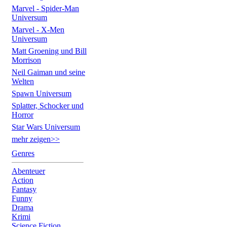
Marvel - Spider-Man
Universum
Marvel - X-Men
Universum
Matt Groening und Bill
Morrison
Neil Gaiman und seine
Welten
Spawn Universum
Splatter, Schocker und
Horror
Star Wars Universum
mehr zeigen>>
Genres
Abenteuer
Action
Fantasy
Funny
Drama
Krimi
Science Fiction