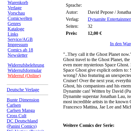
Warenkorb
Sprache:
Verlage
Autor:
David Pepose / Jonath
Vorschau
Comicwelten
Verlag:
Dynamite Entertainmen
Genres
Seiten:
32
Kataloge
Preis:
12,00 €
Links
Service/AGB
In den War
Impressum
Comics ab 18
"..They call it the Ghost Planet now.
Newsletter
Ghost travel to the Ghost Planet, the
even more mysterious Space Ghost. 
Widerrufsbelehrung
Space Ghost give explicit orders t
Widerrufsformular
wrong? Also featuring an unexpected
Widerruf (Online)
Cruiser! Over the next year, everyt
Ghost, his companions and his enemi
Deutsche Verlage
Dynamite can! Written by David (Pu
Dynamite superstar Jonathan Lau, iss
Bunte Dimension
most incredible artists in the known
Carlsen
Francesco Mattina, Jae Lee and Mic
Carlsen Manga
Cross Cult
DC Deutschland
Weitere Comics der Serie:
(Panini Comics)