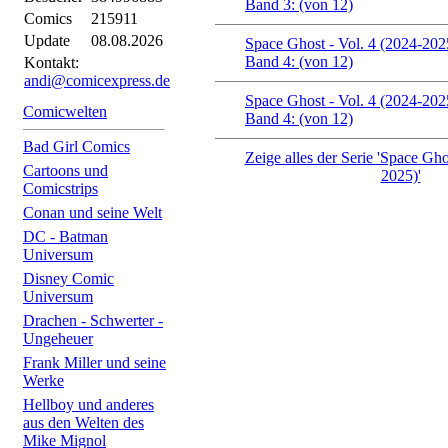
Band 3: (von 12)
Comics
215911
Update
08.08.2026
Space Ghost - Vol. 4 (2024-202
Band 4: (von 12)
Kontakt:
andi@comicexpress.de
Space Ghost - Vol. 4 (2024-202
Comicwelten
Band 4: (von 12)
Bad Girl Comics
Zeige alles der Serie 'Space Gho
Cartoons und
2025)'
Comicstrips
Conan und seine Welt
DC - Batman
Universum
Disney Comic
Universum
Drachen - Schwerter -
Ungeheuer
Frank Miller und seine
Werke
Hellboy und anderes
aus den Welten des
Mike Mignol