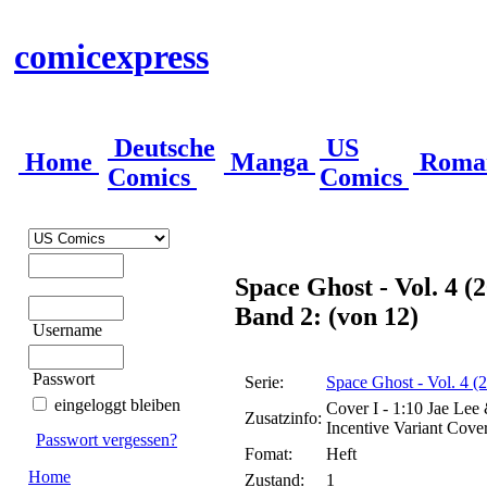
comicexpress
Deutsche
US
Home
Manga
Roma
Comics
Comics
Space Ghost - Vol. 4 (
Band 2: (von 12)
Username
Passwort
Serie:
Space Ghost - Vol. 4 (
eingeloggt bleiben
Cover I - 1:10 Jae Lee
Zusatzinfo:
Incentive Variant Cove
Passwort vergessen?
Fomat:
Heft
Home
Zustand:
1