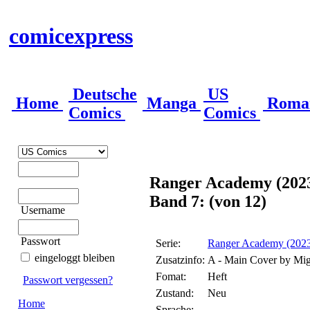
comicexpress
Deutsche
US
Home
Manga
Roma
Comics
Comics
Ranger Academy (202
Band 7: (von 12)
Username
Passwort
Serie:
Ranger Academy (202
eingeloggt bleiben
Zusatzinfo:
A - Main Cover by Mi
Fomat:
Heft
Passwort vergessen?
Zustand:
Neu
Home
Sprache: