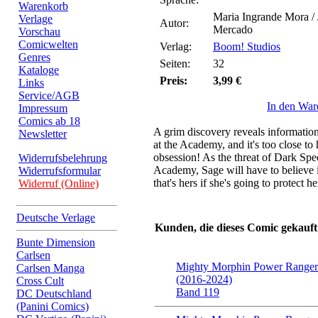
Warenkorb
Maria Ingrande Mora /
Verlage
Autor:
Mercado
Vorschau
Comicwelten
Verlag:
Boom! Studios
Genres
Seiten:
32
Kataloge
Preis:
3,99 €
Links
Service/AGB
In den War
Impressum
Comics ab 18
A grim discovery reveals informatio
Newsletter
at the Academy, and it's too close to
obsession! As the threat of Dark Sp
Widerrufsbelehrung
Academy, Sage will have to believe 
Widerrufsformular
that's hers if she's going to protect h
Widerruf (Online)
Deutsche Verlage
Kunden, die dieses Comic gekauft
Bunte Dimension
Carlsen
Mighty Morphin Power Rangers
Carlsen Manga
(2016-2024)
Cross Cult
Band 119
DC Deutschland
(Panini Comics)