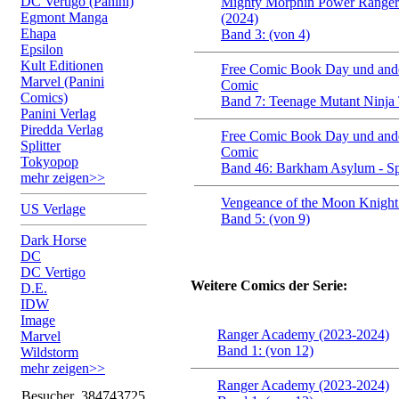
DC Vertigo (Panini)
Mighty Morphin Power Ranger
Egmont Manga
(2024)
Ehapa
Band 3: (von 4)
Epsilon
Kult Editionen
Free Comic Book Day und ande
Marvel (Panini
Comic
Comics)
Band 7: Teenage Mutant Ninja 
Panini Verlag
Piredda Verlag
Free Comic Book Day und ande
Splitter
Comic
Tokyopop
Band 46: Barkham Asylum - Spe
mehr zeigen>>
Vengeance of the Moon Knight 
US Verlage
Band 5: (von 9)
Dark Horse
DC
DC Vertigo
Weitere Comics der Serie:
D.E.
IDW
Image
Ranger Academy (2023-2024)
Marvel
Band 1: (von 12)
Wildstorm
mehr zeigen>>
Ranger Academy (2023-2024)
Besucher
384743725