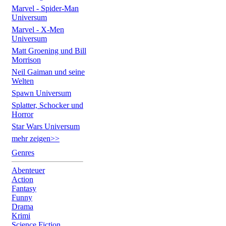
Marvel - Spider-Man
Universum
Marvel - X-Men
Universum
Matt Groening und Bill
Morrison
Neil Gaiman und seine
Welten
Spawn Universum
Splatter, Schocker und
Horror
Star Wars Universum
mehr zeigen>>
Genres
Abenteuer
Action
Fantasy
Funny
Drama
Krimi
Science Fiction