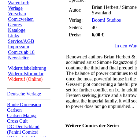
Warenkorb
Brian Herbert / Simon
Verlage
Autor:
Swanland
Vorschau
Comicwelten
Verlag:
Boom! Studios
Genres
Seiten:
40
Kataloge
Preis:
6,00 €
Links
Service/AGB
In den War
Impressum
Comics ab 18
Renowned authors Brian Herbert & 
Newsletter
acclaimed artist Simone Ragazzoni 
continue the third and final prequel 
Widerrufsbelehrung
The balance of power continues to s
Widerrufsformular
once the most powerful house in the 
Widerruf (Online)
Gesserit plot concerning a fateful pr
set for further conflict on Ix. In add
Deutsche Verlage
Fremen seeking justice and a harrowi
against the imperial family, it will s
Bunte Dimension
to power does not go unpunished...
Carlsen
Carlsen Manga
Cross Cult
Weitere Comics der Serie:
DC Deutschland
(Panini Comics)