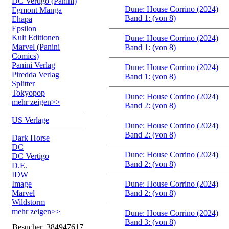
DC Vertigo (Panini)
Dune: House Corrino (2024)
Egmont Manga
Band 1: (von 8)
Ehapa
Epsilon
Kult Editionen
Dune: House Corrino (2024)
Marvel (Panini
Band 1: (von 8)
Comics)
Panini Verlag
Dune: House Corrino (2024)
Piredda Verlag
Band 1: (von 8)
Splitter
Tokyopop
Dune: House Corrino (2024)
mehr zeigen>>
Band 2: (von 8)
US Verlage
Dune: House Corrino (2024)
Band 2: (von 8)
Dark Horse
DC
Dune: House Corrino (2024)
DC Vertigo
Band 2: (von 8)
D.E.
IDW
Image
Dune: House Corrino (2024)
Marvel
Band 2: (von 8)
Wildstorm
mehr zeigen>>
Dune: House Corrino (2024)
Band 3: (von 8)
Besucher
384947617