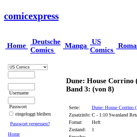
comicexpress
Deutsche
US
Home
Manga
Roma
Comics
Comics
Dune: House Corrino 
Band 3: (von 8)
Username
Passwort
Serie:
Dune: House Corrino (
eingeloggt bleiben
Zusatzinfo:
C - 1:10 Swanland Reta
Fomat:
Heft
Passwort vergessen?
Zustand:
1
Home
Sprache: