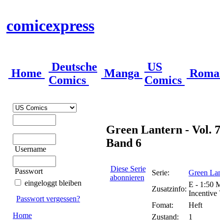
comicexpress
Deutsche
US
Home
Manga
Roma
Comics
Comics
Green Lantern - Vol. 7
Band 6
Username
Diese Serie
Passwort
Serie:
Green Lan
abonnieren
eingeloggt bleiben
E - 1:50 
Zusatzinfo:
Incentive
Passwort vergessen?
Fomat:
Heft
Home
Zustand:
1