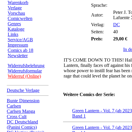
Warenkorb
Sprache:
Verlage
Peter J. 
Vorschau
Autor:
Lafuente 
Comicwelten
Genres
Verlag:
DC
Kataloge
Seiten:
40
Links
Preis:
29,00 €
Service/AGB
Impressum
In d
Comics ab 18
Newsletter
IT'S COME DOWN TO THIS! Hal Jo
Lantern, finally faces off against his
Widerrufsbelehrung
whose power to instill fear has been
Widerrufsformular
rage that could level the planet he on
Widerruf (Online)
Deutsche Verlage
Weitere Comics der Serie:
Bunte Dimension
Carlsen
Green Lantern - Vol. 7 (ab 2023
Carlsen Manga
Band 1
Cross Cult
DC Deutschland
(Panini Comics)
Green Lantern - Vol. 7 (ab 2023