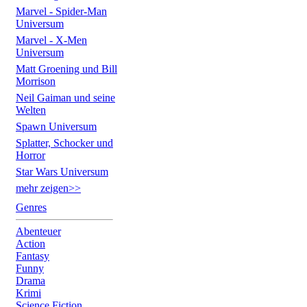
Marvel - Spider-Man
Universum
Marvel - X-Men
Universum
Matt Groening und Bill
Morrison
Neil Gaiman und seine
Welten
Spawn Universum
Splatter, Schocker und
Horror
Star Wars Universum
mehr zeigen>>
Genres
Abenteuer
Action
Fantasy
Funny
Drama
Krimi
Science Fiction