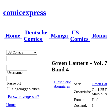
comicexpress
Deutsche
US
Home
Manga
Roma
Comics
Comics
Green Lantern - Vol. 7
Band 4
Username
Diese Serie
Passwort
Serie:
Green Lan
abonnieren
eingeloggt bleiben
C - 1:25 
Zusatzinfo:
Maiolo Re
Passwort vergessen?
Fomat:
Heft
Home
Zustand:
1