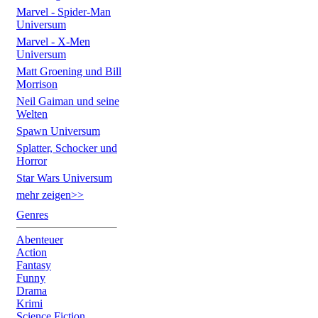
Marvel - Spider-Man
Universum
Marvel - X-Men
Universum
Matt Groening und Bill
Morrison
Neil Gaiman und seine
Welten
Spawn Universum
Splatter, Schocker und
Horror
Star Wars Universum
mehr zeigen>>
Genres
Abenteuer
Action
Fantasy
Funny
Drama
Krimi
Science Fiction