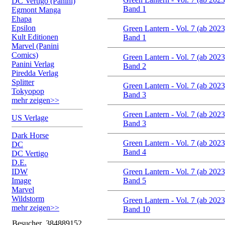
DC Vertigo (Panini)
Band 1
Egmont Manga
Ehapa
Epsilon
Green Lantern - Vol. 7 (ab 2023
Kult Editionen
Band 1
Marvel (Panini
Comics)
Green Lantern - Vol. 7 (ab 2023
Panini Verlag
Band 2
Piredda Verlag
Splitter
Green Lantern - Vol. 7 (ab 2023
Tokyopop
Band 3
mehr zeigen>>
Green Lantern - Vol. 7 (ab 2023
US Verlage
Band 3
Dark Horse
Green Lantern - Vol. 7 (ab 2023
DC
Band 4
DC Vertigo
D.E.
IDW
Green Lantern - Vol. 7 (ab 2023
Image
Band 5
Marvel
Wildstorm
Green Lantern - Vol. 7 (ab 2023
mehr zeigen>>
Band 10
Besucher
384889152