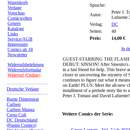
Warenkorb
Sprache:
Verlage
Peter J. 
Vorschau
Autor:
Lafuente
Comicwelten
Genres
Verlag:
DC
Kataloge
Seiten:
40
Links
Preis:
14,00 €
Service/AGB
Impressum
In d
Comics ab 18
Newsletter
GUEST-STARRING THE FLAS
DEBUT: SINSON! After Sinestro's att
Widerrufsbelehrung
in a fast friend for help. This brave
Widerrufsformular
closer to uncovering the mystery of S
Widerruf (Online)
continues to figure out what it mean
on Earth! PLUS: Meet the all-new ch
Deutsche Verlage
installment of a prelude story the to
Peter J. Tomasi and David Lafuente!
Bunte Dimension
Carlsen
Carlsen Manga
Weitere Comics der Serie:
Cross Cult
DC Deutschland
(Panini Comics)
Green Lantern - Vol. 7 (ab 2023