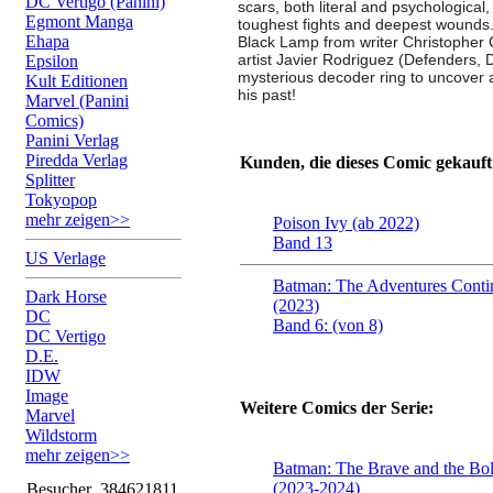
DC Vertigo (Panini)
scars, both literal and psychological,
Egmont Manga
toughest fights and deepest wounds. 
Ehapa
Black Lamp from writer Christopher C
artist Javier Rodriguez (Defenders,
Epsilon
mysterious decoder ring to uncover a 
Kult Editionen
his past!
Marvel (Panini
Comics)
Panini Verlag
Piredda Verlag
Kunden, die dieses Comic gekauft
Splitter
Tokyopop
mehr zeigen>>
Poison Ivy (ab 2022)
Band 13
US Verlage
Batman: The Adventures Conti
Dark Horse
(2023)
DC
Band 6: (von 8)
DC Vertigo
D.E.
IDW
Image
Weitere Comics der Serie:
Marvel
Wildstorm
mehr zeigen>>
Batman: The Brave and the Bold
(2023-2024)
Besucher
384621811