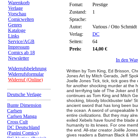
Warenkorb
Fomat:
Prestige
Verlage
Zustand:
1
Vorschau
Comicwelten
Sprache:
Genres
Autor:
Various / Otto Schmidt
Kataloge
Verlag:
DC
Links
Service/AGB
Seiten:
64
Impressum
Preis:
14,00 €
Comics ab 18
Newsletter
In den War
Widerrufsbelehrung
Written by Tom King, Ed Brisson, Chr
Widerrufsformular
Jones Art by Mitch Gerads, Jeff Spo
Widerruf (Online)
Joelle Jones Tick, tick, tick goes th
for another shocking murder at the 
and terrifying tale of The Joker and 
Deutsche Verlage
continues as Tom King and Mitch Ge
shocking, bloody blockbuster tale! S
Bunte Dimension
ancient sword that has long been bur
the ocean. A sword of unspeakable h
Carlsen
entire civilizations. But they may alr
Carlsen Manga
exiled Xebels have found the blade a
Cross Cult
humanity to its knees. For one mem
DC Deutschland
the end. All-star creator Joëlle Jon
(Panini Comics)
gives readers a Batman Black & Whit