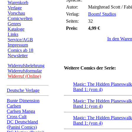
Warenkorb
Autor:
Mairghread Scott / Fab
Verlage
Vorschau
Verlag:
Boom! Studios
Comicwelten
Seiten:
32
Genres
Preis:
4,99 €
Kataloge
Links
In den Ware
Service/AGB
Impressum
Comics ab 18
Newsletter
Widerrufsbelehrung
Weitere Comics der Serie:
Widerrufsformular
Widerruf (Online)
Magic: The Hidden Planeswalk
Band 1: (von 4)
Deutsche Verlage
Bunte Dimension
Magic: The Hidden Planeswalk
Carlsen
Band 1: (von 4)
Carlsen Manga
Cross Cult
Magic: The Hidden Planeswalk
DC Deutschland
Band 1: (von 4)
(Panini Comics)