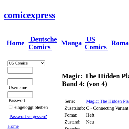
comicexpress
Deutsche
US
Home
Manga
Roma
Comics
Comics
Magic: The Hidden Pl
Band 4: (von 4)
Username
Passwort
Serie:
Magic: The Hidden Pla
eingeloggt bleiben
Zusatzinfo:
C - Connecting Varian
Fomat:
Heft
Passwort vergessen?
Zustand:
Neu
Home
Sprache: