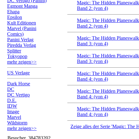
DC Vertigo (Panini)
Magic: The Hidden Planeswalk
Egmont Manga
Band 2: (von 4)
Ehapa
Epsilon
Magic: The Hidden Planeswalk
Kult Editionen
Band 2: (von 4)
Marvel (Panini
Comics)
Magic: The Hidden Planeswalk
Panini Verlag
Band 3: (von 4)
Piredda Verlag
Splitter
Magic: The Hidden Planeswalk
Tokyopop
Band 3: (von 4)
mehr zeigen>>
US Verlage
Magic: The Hidden Planeswalk
Band 4: (von 4)
Dark Horse
DC
Magic: The Hidden Planeswalk
DC Vertigo
Band 4: (von 4)
D.E.
IDW
Magic: The Hidden Planeswalk
Image
Band 4: (von 4)
Marvel
Wildstorm
Zeige alles der Serie 'Magic: The 
mehr zeigen>>
Besucher
384783202