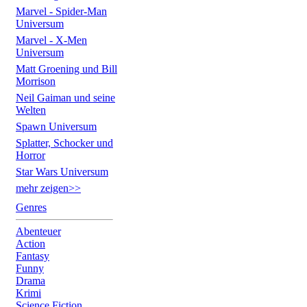
Marvel - Spider-Man
Universum
Marvel - X-Men
Universum
Matt Groening und Bill
Morrison
Neil Gaiman und seine
Welten
Spawn Universum
Splatter, Schocker und
Horror
Star Wars Universum
mehr zeigen>>
Genres
Abenteuer
Action
Fantasy
Funny
Drama
Krimi
Science Fiction