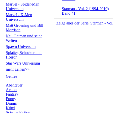
Marvel - Spider-Man
Universum
Starman - Vol. 2 (1994-2010)
Band 41
Marvel - X-Men
Universum
Zeige alles der Serie 'Starman - Vol
Matt Groening und Bill
Morrison
Neil Gaiman und seine
Welten
Spawn Universum
Splatter, Schocker und
Horror
Star Wars Universum
mehr zeigen>>
Genres
Abenteuer
Action
Fantasy
Funny
Drama
Krimi
Science Fiction