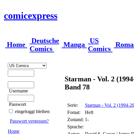
comicexpress
Deutsche
US
Home
Manga
Roma
Comics
Comics
Starman - Vol. 2 (1994
Band 78
Username
Passwort
Serie:
Starman - Vol. 2 (1994-2
eingeloggt bleiben
Fomat:
Heft
Zustand:
1-
Passwort vergessen?
Sprache:
Home
Autor:
David S. Goyer / James D