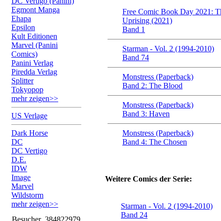
DC Vertigo (Panini)
Egmont Manga
Free Comic Book Day 2021: Th
Ehapa
Uprising (2021)
Epsilon
Band 1
Kult Editionen
Marvel (Panini
Starman - Vol. 2 (1994-2010)
Comics)
Band 74
Panini Verlag
Piredda Verlag
Monstress (Paperback)
Splitter
Band 2: The Blood
Tokyopop
mehr zeigen>>
Monstress (Paperback)
Band 3: Haven
US Verlage
Dark Horse
Monstress (Paperback)
DC
Band 4: The Chosen
DC Vertigo
D.E.
IDW
Image
Weitere Comics der Serie:
Marvel
Wildstorm
mehr zeigen>>
Starman - Vol. 2 (1994-2010)
Band 24
Besucher
384822979