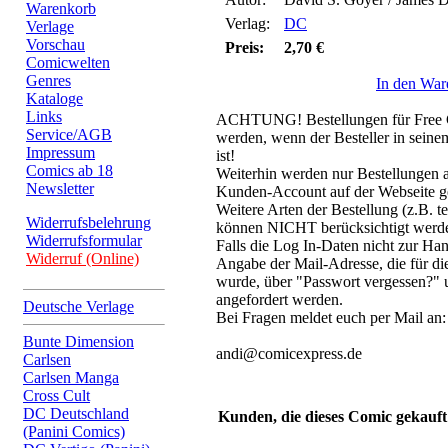
Warenkorb
Verlag:
DC
Verlage
Vorschau
Preis:
2,70 €
Comicwelten
Genres
In den War
Kataloge
Links
ACHTUNG! Bestellungen für Free C
Service/AGB
werden, wenn der Besteller in sein
Impressum
ist!
Comics ab 18
Weiterhin werden nur Bestellungen ak
Newsletter
Kunden-Account auf der Webseite ge
Weitere Arten der Bestellung (z.B. t
Widerrufsbelehrung
können NICHT berücksichtigt werd
Widerrufsformular
Falls die Log In-Daten nicht zur Han
Widerruf (Online)
Angabe der Mail-Adresse, die für di
wurde, über "Passwort vergessen?" 
angefordert werden.
Deutsche Verlage
Bei Fragen meldet euch per Mail an:
Bunte Dimension
andi@comicexpress.de
Carlsen
Carlsen Manga
Cross Cult
DC Deutschland
Kunden, die dieses Comic gekauft
(Panini Comics)