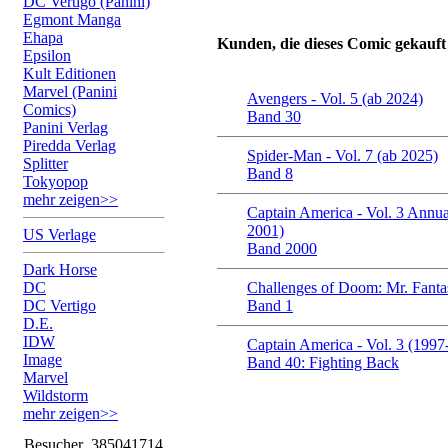
DC Vertigo (Panini)
Egmont Manga
Ehapa
Kunden, die dieses Comic gekauft
Epsilon
Kult Editionen
Marvel (Panini
Avengers - Vol. 5 (ab 2024)
Comics)
Band 30
Panini Verlag
Piredda Verlag
Spider-Man - Vol. 7 (ab 2025)
Splitter
Band 8
Tokyopop
mehr zeigen>>
Captain America - Vol. 3 Annua
2001)
US Verlage
Band 2000
Dark Horse
DC
Challenges of Doom: Mr. Fantas
DC Vertigo
Band 1
D.E.
IDW
Captain America - Vol. 3 (1997
Image
Band 40: Fighting Back
Marvel
Wildstorm
mehr zeigen>>
Besucher
385041714