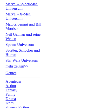
Marvel - Spider-Man
Universum
Marvel - X-Men
Universum
Matt Groening und Bill
Morrison
Neil Gaiman und seine
Welten
Spawn Universum
Splatter, Schocker und
Horror
Star Wars Universum
mehr zeigen>>
Genres
Abenteuer
Action
Fantasy
Funny
Drama
Krimi
Science Fiction