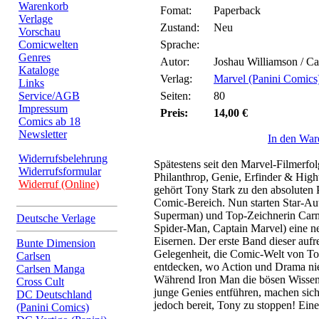
Warenkorb
Fomat:
Paperback
Verlage
Zustand:
Neu
Vorschau
Comicwelten
Sprache:
Genres
Autor:
Joshau Williamson / C
Kataloge
Verlag:
Marvel (Panini Comics
Links
Service/AGB
Seiten:
80
Impressum
Preis:
14,00 €
Comics ab 18
Newsletter
In den War
Widerrufsbelehrung
Spätestens seit den Marvel-Filmerfo
Widerrufsformular
Philanthrop, Genie, Erfinder & Hig
Widerruf (Online)
gehört Tony Stark zu den absoluten 
Comic-Bereich. Nun starten Star-Aut
Superman) und Top-Zeichnerin Carm
Deutsche Verlage
Spider-Man, Captain Marvel) eine n
Eisernen. Der erste Band dieser aufre
Bunte Dimension
Gelegenheit, die Comic-Welt von To
Carlsen
entdecken, wo Action und Drama nie 
Carlsen Manga
Während Iron Man die bösen Wissens
Cross Cult
junge Genies entführen, machen sic
DC Deutschland
jedoch bereit, Tony zu stoppen! Ein
(Panini Comics)