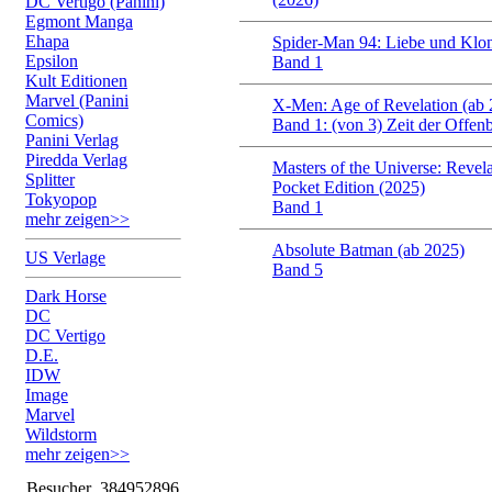
DC Vertigo (Panini)
Egmont Manga
Ehapa
Spider-Man 94: Liebe und Klo
Epsilon
Band 1
Kult Editionen
Marvel (Panini
X-Men: Age of Revelation (ab 
Comics)
Band 1: (von 3) Zeit der Offen
Panini Verlag
Piredda Verlag
Masters of the Universe: Revela
Splitter
Pocket Edition (2025)
Tokyopop
Band 1
mehr zeigen>>
Absolute Batman (ab 2025)
US Verlage
Band 5
Dark Horse
DC
DC Vertigo
D.E.
IDW
Image
Marvel
Wildstorm
mehr zeigen>>
Besucher
384952896