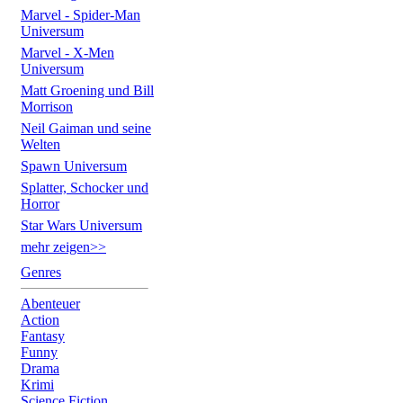
Marvel - Spider-Man
Universum
Marvel - X-Men
Universum
Matt Groening und Bill
Morrison
Neil Gaiman und seine
Welten
Spawn Universum
Splatter, Schocker und
Horror
Star Wars Universum
mehr zeigen>>
Genres
Abenteuer
Action
Fantasy
Funny
Drama
Krimi
Science Fiction