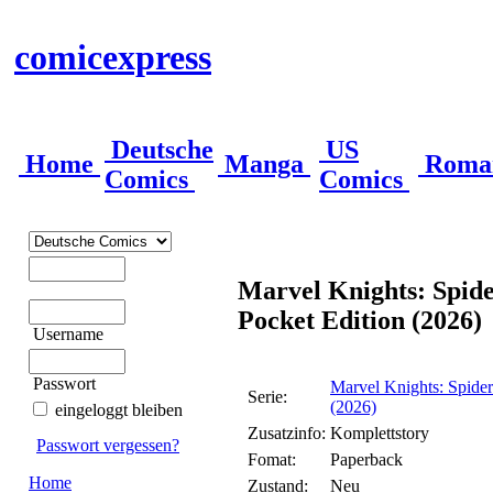
comicexpress
Deutsche
US
Home
Manga
Roma
Comics
Comics
Marvel Knights: Spid
Pocket Edition (2026)
Username
Passwort
Marvel Knights: Spider
Serie:
(2026)
eingeloggt bleiben
Zusatzinfo:
Komplettstory
Passwort vergessen?
Fomat:
Paperback
Home
Zustand:
Neu