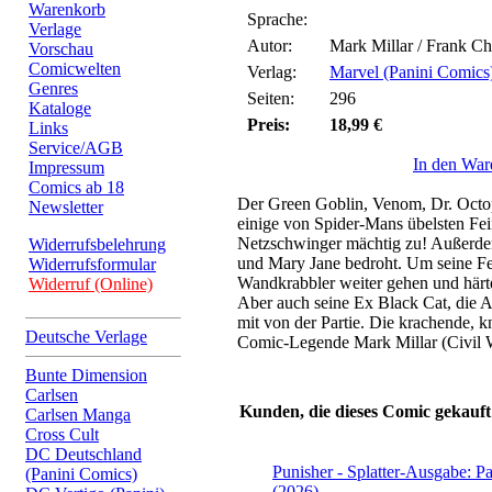
Warenkorb
Sprache:
Verlage
Autor:
Mark Millar / Frank C
Vorschau
Comicwelten
Verlag:
Marvel (Panini Comics
Genres
Seiten:
296
Kataloge
Preis:
18,99 €
Links
Service/AGB
In den War
Impressum
Comics ab 18
Der Green Goblin, Venom, Dr. Octop
Newsletter
einige von Spider-Mans übelsten Fe
Netzschwinger mächtig zu! Außerde
Widerrufsbelehrung
und Mary Jane bedroht. Um seine Fe
Widerrufsformular
Wandkrabbler weiter gehen und härte
Widerruf (Online)
Aber auch seine Ex Black Cat, die 
mit von der Partie. Die krachende, 
Deutsche Verlage
Comic-Legende Mark Millar (Civil 
Bunte Dimension
Carlsen
Kunden, die dieses Comic gekauft
Carlsen Manga
Cross Cult
DC Deutschland
Punisher - Splatter-Ausgabe: P
(Panini Comics)
(2026)