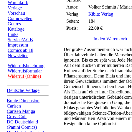
Warenkorb
Autor:
Volker Schmitt / Màri
Verlage
Vorschau
Verlag:
Kibitz Verlag
Comicwelten
Seiten:
184
Genres
Preis:
22,00 €
Kataloge
Links
In den Warenkorb
Service/AGB
Impressum
Der große Zusammenbruch war nich
Comics ab 18
Über Jahrzehnte hatten die Mensch
Newsletter
ignoriert. Bis es zu spät war. Jede N
Auf dem Rücken ihrer mutierten Ratt
Widerrufsbelehrung
Ruinen auf der Suche nach brauchba
Widerrufsformular
Pflanzensamen. Denn Elaia und ihre 
Widerruf (Online)
ihrem Gewächshaus inmitten der Ödni
Gemeinschaft neues Leben heran. Ho
Deutsche Verlage
Als Elaia auf einer ihrer Expeditio
riesigen unterirdischen Gebäudekompl
Bunte Dimension
dramatische Ereignisse in Gang, die 
Carlsen
Elaias gesamtes Weltbild ins Wanke
Carlsen Manga
bildgewaltigen Science-Fiction-Aben
Cross Cult
und Màriam Ben-Arab von einem mu
DC Deutschland
Resignation keine Option ist.
(Panini Comics)