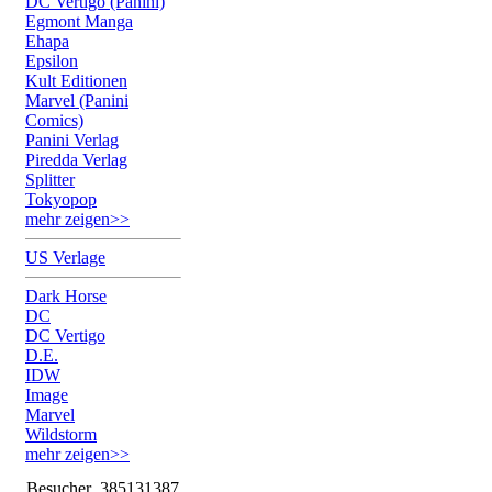
DC Vertigo (Panini)
Egmont Manga
Ehapa
Epsilon
Kult Editionen
Marvel (Panini
Comics)
Panini Verlag
Piredda Verlag
Splitter
Tokyopop
mehr zeigen>>
US Verlage
Dark Horse
DC
DC Vertigo
D.E.
IDW
Image
Marvel
Wildstorm
mehr zeigen>>
Besucher
385131387