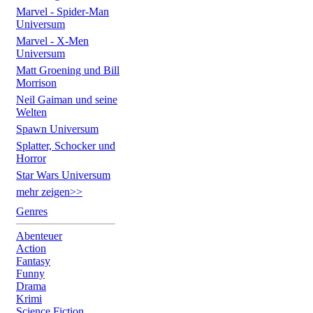
Marvel - Spider-Man
Universum
Marvel - X-Men
Universum
Matt Groening und Bill
Morrison
Neil Gaiman und seine
Welten
Spawn Universum
Splatter, Schocker und
Horror
Star Wars Universum
mehr zeigen>>
Genres
Abenteuer
Action
Fantasy
Funny
Drama
Krimi
Science Fiction