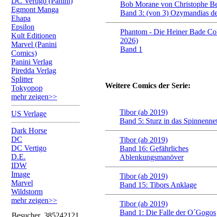
DC Vertigo (Panini)
Bob Morane von Christophe B
Egmont Manga
Band 3: (von 3) Ozymandias d
Ehapa
Epsilon
Phantom - Die Heiner Bade Col
Kult Editionen
2026)
Marvel (Panini
Band 1
Comics)
Panini Verlag
Piredda Verlag
Splitter
Weitere Comics der Serie:
Tokyopop
mehr zeigen>>
Tibor (ab 2019)
US Verlage
Band 5: Sturz in das Spinnenne
Dark Horse
DC
Tibor (ab 2019)
DC Vertigo
Band 16: Gefährliches
D.E.
Ablenkungsmanöver
IDW
Image
Tibor (ab 2019)
Marvel
Band 15: Tibors Anklage
Wildstorm
mehr zeigen>>
Tibor (ab 2019)
Band 1: Die Falle der O´Gogos
Besucher
385242121