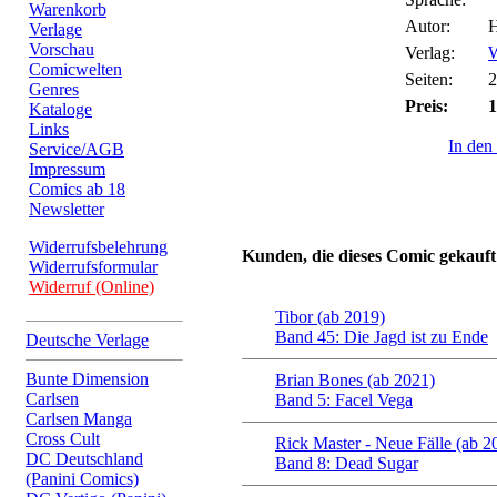
Warenkorb
Autor:
H
Verlage
Vorschau
Verlag:
W
Comicwelten
Seiten:
2
Genres
Preis:
1
Kataloge
Links
In den
Service/AGB
Impressum
Comics ab 18
Newsletter
Widerrufsbelehrung
Kunden, die dieses Comic gekauft
Widerrufsformular
Widerruf (Online)
Tibor (ab 2019)
Band 45: Die Jagd ist zu Ende
Deutsche Verlage
Bunte Dimension
Brian Bones (ab 2021)
Carlsen
Band 5: Facel Vega
Carlsen Manga
Cross Cult
Rick Master - Neue Fälle (ab 2
DC Deutschland
Band 8: Dead Sugar
(Panini Comics)