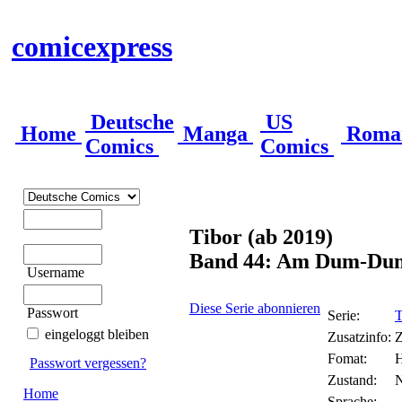
comicexpress
Deutsche
US
Home
Manga
Roma
Comics
Comics
Tibor (ab 2019)
Band 44: Am Dum-Dum
Username
Diese Serie abonnieren
Passwort
Serie:
T
eingeloggt bleiben
Zusatzinfo:
Z
Fomat:
H
Passwort vergessen?
Zustand:
Home
Sprache: