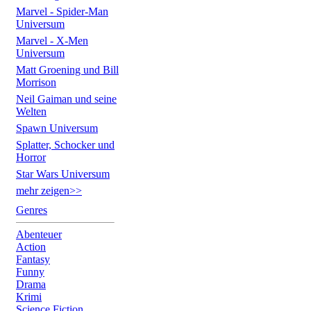
Marvel - Spider-Man
Universum
Marvel - X-Men
Universum
Matt Groening und Bill
Morrison
Neil Gaiman und seine
Welten
Spawn Universum
Splatter, Schocker und
Horror
Star Wars Universum
mehr zeigen>>
Genres
Abenteuer
Action
Fantasy
Funny
Drama
Krimi
Science Fiction