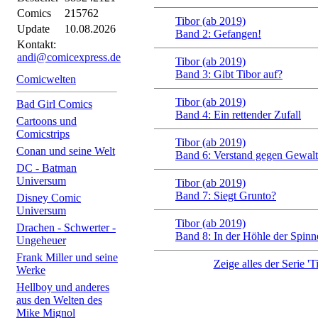
Comics
215762
Tibor (ab 2019)
Update
10.08.2026
Band 2: Gefangen!
Kontakt:
andi@comicexpress.de
Tibor (ab 2019)
Band 3: Gibt Tibor auf?
Comicwelten
Tibor (ab 2019)
Bad Girl Comics
Band 4: Ein rettender Zufall
Cartoons und
Comicstrips
Tibor (ab 2019)
Conan und seine Welt
Band 6: Verstand gegen Gewalt
DC - Batman
Universum
Tibor (ab 2019)
Band 7: Siegt Grunto?
Disney Comic
Universum
Tibor (ab 2019)
Drachen - Schwerter -
Band 8: In der Höhle der Spinn
Ungeheuer
Frank Miller und seine
Zeige alles der Serie 'T
Werke
Hellboy und anderes
aus den Welten des
Mike Mignol