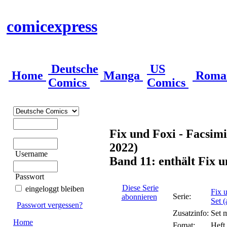
comicexpress
Deutsche
US
Home
Manga
Roma
Comics
Comics
Fix und Foxi - Facsimi
2022)
Username
Band 11: enthält Fix u
Passwort
Diese Serie
eingeloggt bleiben
Fix 
Serie:
abonnieren
Set 
Passwort vergessen?
Zusatzinfo:
Set 
Home
Fomat:
Heft