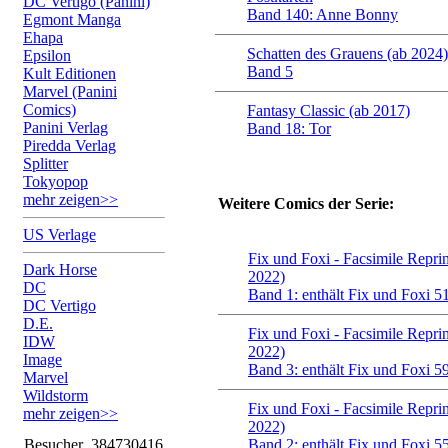
DC Vertigo (Panini)
Band 140: Anne Bonny
Egmont Manga
Ehapa
Schatten des Grauens (ab 2024)
Epsilon
Band 5
Kult Editionen
Marvel (Panini
Comics)
Fantasy Classic (ab 2017)
Panini Verlag
Band 18: Tor
Piredda Verlag
Splitter
Tokyopop
mehr zeigen>>
Weitere Comics der Serie:
US Verlage
Fix und Foxi - Facsimile Reprin
Dark Horse
2022)
DC
Band 1: enthält Fix und Foxi 51
DC Vertigo
D.E.
Fix und Foxi - Facsimile Reprin
IDW
2022)
Image
Band 3: enthält Fix und Foxi 59
Marvel
Wildstorm
Fix und Foxi - Facsimile Reprin
mehr zeigen>>
2022)
Besucher
384730416
Band 2: enthält Fix und Foxi 55