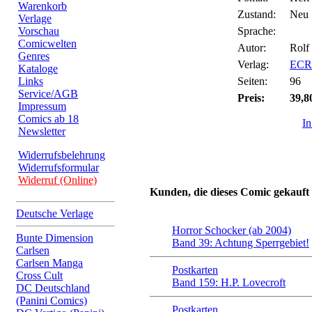
Warenkorb
Zustand:
Neu
Verlage
Vorschau
Sprache:
Comicwelten
Autor:
Rolf
Genres
Verlag:
ECR-
Kataloge
Links
Seiten:
96
Service/AGB
Preis:
39,8
Impressum
Comics ab 18
I
Newsletter
Widerrufsbelehrung
Widerrufsformular
Widerruf (Online)
Kunden, die dieses Comic gekauft
Deutsche Verlage
Horror Schocker (ab 2004)
Bunte Dimension
Band 39: Achtung Sperrgebiet!
Carlsen
Carlsen Manga
Postkarten
Cross Cult
Band 159: H.P. Lovecroft
DC Deutschland
(Panini Comics)
Postkarten