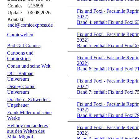
Comics
215696
Fix und Foxi - Facsimile Reprin
Update
06.08.2026
2022)
Kontakt:
Band 4: enthält Fix und Foxi 63
andi@comicexpress.de
Fix und Foxi - Facsimile Reprin
Comicwelten
2022)
Bad Girl Comics
Band 5: enthält Fix und Foxi 67
Cartoons und
Fix und Foxi - Facsimile Reprin
Comicstrips
2022)
Conan und seine Welt
Band 6: enthält Fix und Foxi 71
DC - Batman
Universum
Fix und Foxi - Facsimile Reprin
Disney Comic
2022)
Universum
Band 7: enthält Fix und Foxi 75
Drachen - Schwerter -
Fix und Foxi - Facsimile Reprin
Ungeheuer
2022)
Frank Miller und seine
Band 8: enthält Fix und Foxi 79
Werke
Hellboy und anderes
Fix und Foxi - Facsimile Reprin
aus den Welten des
2022)
Mike Mignol
Band 9: enthält Fix und Foxi 83