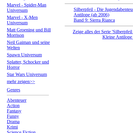
Marvel - Spider-Man
Silberpfeil - Die Jugendabenteu
Universum
Antilope (ab 2006)
Marvel - X-Men
Band 9: Sierra Rianca
Universum
Matt Groening und Bill
Zeige alles der Serie 'Silberpfei
Morrison
Kleine Antilope 
Neil Gaiman und seine
Welten
Spawn Universum
Splatter, Schocker und
Horror
Star Wars Universum
mehr zeigen>>
Genres
Abenteuer
Action
Fantasy
Funny
Drama
Krimi
Science Fiction