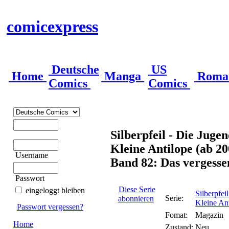
comicexpress
Deutsche
US
Home
Manga
Roma
Comics
Comics
Silberpfeil - Die Juge
Kleine Antilope (ab 20
Username
Band 82: Das vergesse
Passwort
Diese Serie
eingeloggt bleiben
Silberpfei
Serie:
abonnieren
Kleine Ant
Passwort vergessen?
Fomat:
Magazin
Home
Zustand:
Neu