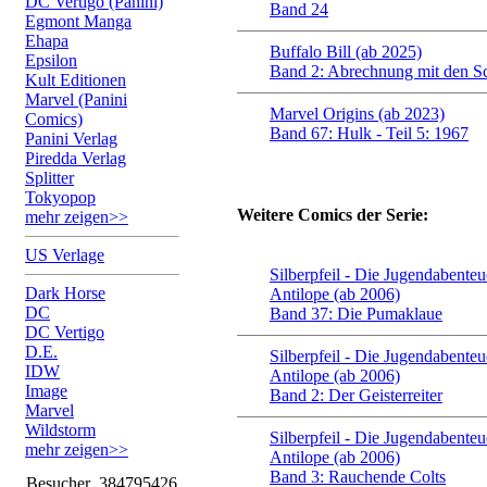
DC Vertigo (Panini)
Band 24
Egmont Manga
Ehapa
Buffalo Bill (ab 2025)
Epsilon
Band 2: Abrechnung mit den Sc
Kult Editionen
Marvel (Panini
Marvel Origins (ab 2023)
Comics)
Band 67: Hulk - Teil 5: 1967
Panini Verlag
Piredda Verlag
Splitter
Tokyopop
Weitere Comics der Serie:
mehr zeigen>>
US Verlage
Silberpfeil - Die Jugendabenteu
Dark Horse
Antilope (ab 2006)
DC
Band 37: Die Pumaklaue
DC Vertigo
D.E.
Silberpfeil - Die Jugendabenteu
IDW
Antilope (ab 2006)
Image
Band 2: Der Geisterreiter
Marvel
Wildstorm
Silberpfeil - Die Jugendabenteu
mehr zeigen>>
Antilope (ab 2006)
Band 3: Rauchende Colts
Besucher
384795426