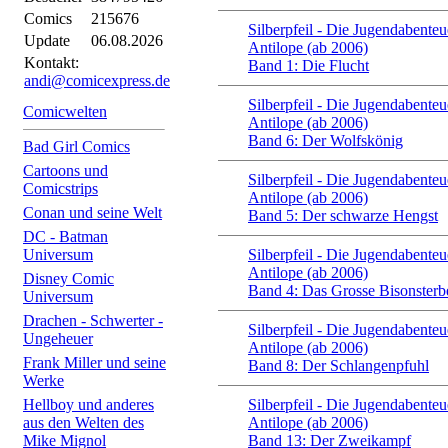
Comics
215676
Silberpfeil - Die Jugendabenteu
Update
06.08.2026
Antilope (ab 2006)
Kontakt:
Band 1: Die Flucht
andi@comicexpress.de
Silberpfeil - Die Jugendabenteu
Comicwelten
Antilope (ab 2006)
Band 6: Der Wolfskönig
Bad Girl Comics
Cartoons und
Silberpfeil - Die Jugendabenteu
Comicstrips
Antilope (ab 2006)
Conan und seine Welt
Band 5: Der schwarze Hengst
DC - Batman
Universum
Silberpfeil - Die Jugendabenteu
Antilope (ab 2006)
Disney Comic
Band 4: Das Grosse Bisonsterb
Universum
Drachen - Schwerter -
Silberpfeil - Die Jugendabenteu
Ungeheuer
Antilope (ab 2006)
Frank Miller und seine
Band 8: Der Schlangenpfuhl
Werke
Hellboy und anderes
Silberpfeil - Die Jugendabenteu
aus den Welten des
Antilope (ab 2006)
Mike Mignol
Band 13: Der Zweikampf