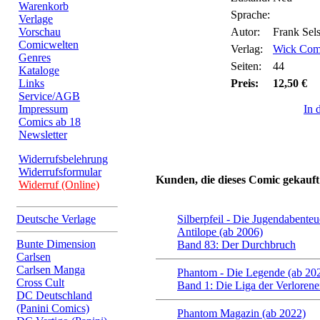
Warenkorb
Sprache:
Verlage
Vorschau
Autor:
Frank Sel
Comicwelten
Verlag:
Wick Com
Genres
Seiten:
44
Kataloge
Links
Preis:
12,50 €
Service/AGB
Impressum
In 
Comics ab 18
Newsletter
Widerrufsbelehrung
Widerrufsformular
Kunden, die dieses Comic gekauft
Widerruf (Online)
Deutsche Verlage
Silberpfeil - Die Jugendabenteu
Antilope (ab 2006)
Bunte Dimension
Band 83: Der Durchbruch
Carlsen
Carlsen Manga
Phantom - Die Legende (ab 20
Cross Cult
Band 1: Die Liga der Verloren
DC Deutschland
(Panini Comics)
Phantom Magazin (ab 2022)