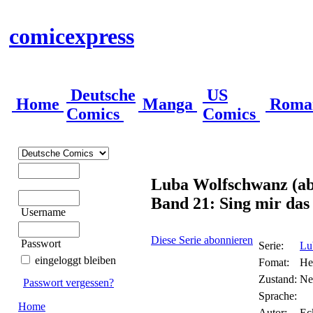
comicexpress
Deutsche
US
Home
Manga
Roma
Comics
Comics
Luba Wolfschwanz (ab
Band 21: Sing mir das
Username
Diese Serie abonnieren
Passwort
Serie:
Lu
eingeloggt bleiben
Fomat:
He
Zustand:
Ne
Passwort vergessen?
Sprache:
Home
Autor:
Ec