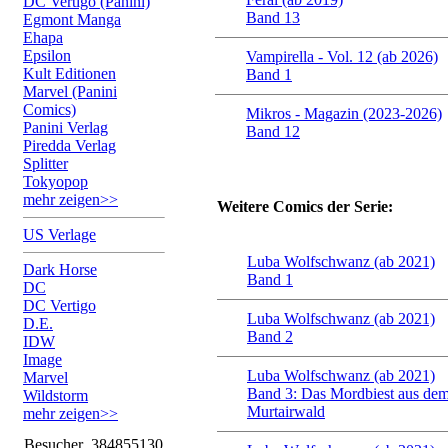
DC Vertigo (Panini)
Band 13
Egmont Manga
Ehapa
Epsilon
Vampirella - Vol. 12 (ab 2026)
Kult Editionen
Band 1
Marvel (Panini
Comics)
Mikros - Magazin (2023-2026)
Panini Verlag
Band 12
Piredda Verlag
Splitter
Tokyopop
mehr zeigen>>
Weitere Comics der Serie:
US Verlage
Luba Wolfschwanz (ab 2021)
Dark Horse
Band 1
DC
DC Vertigo
Luba Wolfschwanz (ab 2021)
D.E.
Band 2
IDW
Image
Luba Wolfschwanz (ab 2021)
Marvel
Band 3: Das Mordbiest aus de
Wildstorm
Murtairwald
mehr zeigen>>
Besucher
384855130