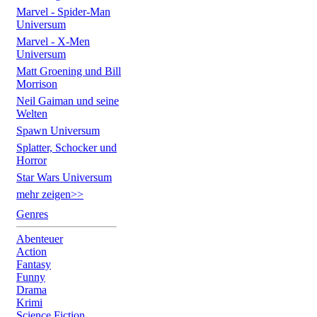
Marvel - Spider-Man
Universum
Marvel - X-Men
Universum
Matt Groening und Bill
Morrison
Neil Gaiman und seine
Welten
Spawn Universum
Splatter, Schocker und
Horror
Star Wars Universum
mehr zeigen>>
Genres
Abenteuer
Action
Fantasy
Funny
Drama
Krimi
Science Fiction