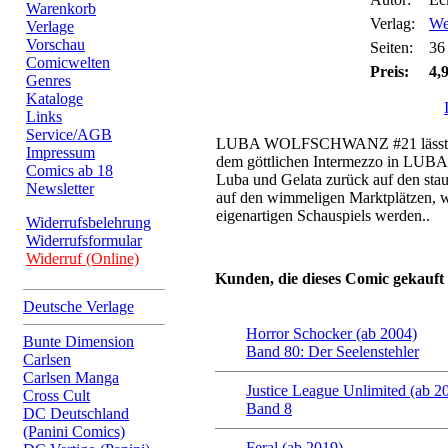
Warenkorb
Verlag:
We
Verlage
Vorschau
Seiten:
36
Comicwelten
Preis:
4,
Genres
Kataloge
Links
Service/AGB
LUBA WOLFSCHWANZ #21 lässt di
Impressum
dem göttlichen Intermezzo in 
Comics ab 18
Luba und Gelata zurück auf den stau
Newsletter
auf den wimmeligen Marktplätzen, w
eigenartigen Schauspiels werden..
Widerrufsbelehrung
Widerrufsformular
Widerruf (Online)
Kunden, die dieses Comic gekauft
Deutsche Verlage
Horror Schocker (ab 2004)
Bunte Dimension
Band 80: Der Seelenstehler
Carlsen
Carlsen Manga
Justice League Unlimited (ab 2
Cross Cult
Band 8
DC Deutschland
(Panini Comics)
Feral (ab 2019)