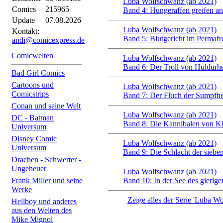
Luba Wolfschwanz (ab 2021)
Comics
215965
Band 4: Hungeraffen greifen an
Update
07.08.2026
Luba Wolfschwanz (ab 2021)
Kontakt:
Band 5: Blutgericht im Permafr
andi@comicexpress.de
Comicwelten
Luba Wolfschwanz (ab 2021)
Band 6: Der Troll von Huldur
Bad Girl Comics
Cartoons und
Luba Wolfschwanz (ab 2021)
Comicstrips
Band 7: Der Fluch der Sumpfh
Conan und seine Welt
Luba Wolfschwanz (ab 2021)
DC - Batman
Band 8: Die Kannibalen von Ki
Universum
Disney Comic
Luba Wolfschwanz (ab 2021)
Universum
Band 9: Die Schlacht der sieb
Drachen - Schwerter -
Ungeheuer
Luba Wolfschwanz (ab 2021)
Frank Miller und seine
Band 10: In der See des gierig
Werke
Zeige alles der Serie 'Luba W
Hellboy und anderes
aus den Welten des
Mike Mignol