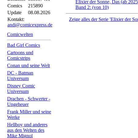
Elixier der Sonne, Das (ab 2025
Comics
215890
Band 2: (von 10)
Update
08.08.2026
Kontakt:
Zeige alles der Serie 'Elixier der S
andi@comicexpress.de
Comicwelten
Bad Girl Comics
Cartoons und
Comicstrips
Conan und seine Welt
DC - Batman
Universum
Disney Comic
Universum
Drachen - Schwerter -
Ungeheuer
Frank Miller und seine
Werke
Hellboy und anderes
aus den Welten des
Mike Mignol