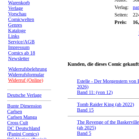
Warenkorb
Verlag:
pa
Verlage
Vorschau
Seiten:
22
Comicwelten
Preis:
16
Genres
Kataloge
Links
Service/AGB
Impressum
Comics ab 18
Newsletter
Kunden, die dieses Comic gekauft
Widerrufsbelehrung
Widerrufsformular
Widerruf (Online)
Estelle - Der Morgenstern von 
2026)
Band 11: (von 12)
Deutsche Verlage
Tomb Raider King (ab 2022)
Bunte Dimension
Band 15
Carlsen
Carlsen Manga
The Revenge of the Baskervil
Cross Cult
(ab 2025)
DC Deutschland
Band 5
(Panini Comics)