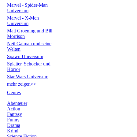
Marvel - Spider-Man
Universum
Marvel - X-Men
Universum
Matt Groening und Bill
Morrison
Neil Gaiman und seine
Welten
Spawn Universum
Splatter, Schocker und
Horror
Star Wars Universum
mehr zeigen>>
Genres
Abenteuer
Action
Fantasy
Funny
Drama
Krimi
Science Fiction