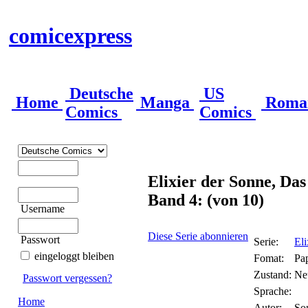
comicexpress
Deutsche
US
Home
Manga
Roma
Comics
Comics
Elixier der Sonne, Das
Band 4: (von 10)
Username
Diese Serie abonnieren
Passwort
Serie:
Eli
eingeloggt bleiben
Fomat:
Pa
Zustand:
Ne
Passwort vergessen?
Sprache:
Home
Autor:
So