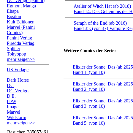
DC Vertigo (Panini)
Egmont Manga
Atelier of Witch Hat (ab 2018)
Ehapa
Band 14: Das Geheimnis der 
Epsilon
Kult Editionen
Seraph of the End (ab 2016)
Marvel (Panini
Band 35: (von 37) Vampire Re
Comics)
Panini Verlag
Piredda Verlag
Splitter
Weitere Comics der Serie:
Tokyopop
mehr zeigen>>
Elixier der Sonne, Das (ab 2025
US Verlage
Band 1: (von 10)
Dark Horse
Elixier der Sonne, Das (ab 2025
DC
Band 2: (von 10)
DC Vertigo
D.E.
Elixier der Sonne, Das (ab 2025
IDW
Band 3: (von 10)
Image
Marvel
Wildstorm
Elixier der Sonne, Das (ab 2025
mehr zeigen>>
Band 5: (von 10)
Besucher
385057461