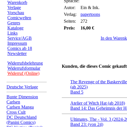
Sprache:
Warenkorb
Verlage
Autor:
Ein & Ink.
Vorschau
Verlag:
papertoons
Comicwelten
Seiten:
272
Genres
Kataloge
Preis:
16,00 €
Links
Service/AGB
In den Warenk
Impressum
Comics ab 18
Newsletter
Widerrufsbelehrung
Kunden, die dieses Comic gekauft
Widerrufsformular
Widerruf (Online)
The Revenge of the Baskervil
Deutsche Verlage
(ab 2025)
Band 5
Bunte Dimension
Carlsen
Atelier of Witch Hat (ab 2018)
Carlsen Manga
Band 14: Das Geheimnis der 
Cross Cult
DC Deutschland
Ultimates, The - Vol. 3 (2024-
(Panini Comics)
Band 23: (von 24)