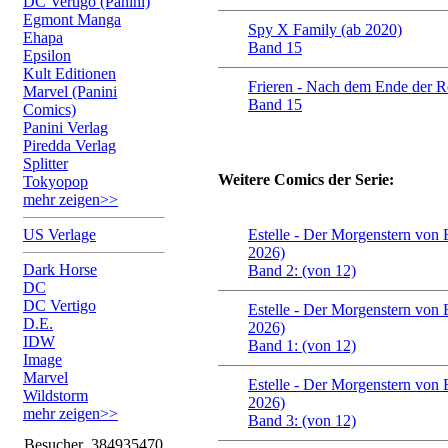
DC Vertigo (Panini)
Egmont Manga
Spy X Family (ab 2020)
Ehapa
Band 15
Epsilon
Kult Editionen
Frieren - Nach dem Ende der R
Marvel (Panini
Band 15
Comics)
Panini Verlag
Piredda Verlag
Splitter
Weitere Comics der Serie:
Tokyopop
mehr zeigen>>
US Verlage
Estelle - Der Morgenstern von 
2026)
Dark Horse
Band 2: (von 12)
DC
DC Vertigo
Estelle - Der Morgenstern von 
D.E.
2026)
IDW
Band 1: (von 12)
Image
Marvel
Estelle - Der Morgenstern von 
Wildstorm
2026)
mehr zeigen>>
Band 3: (von 12)
Besucher
384935470