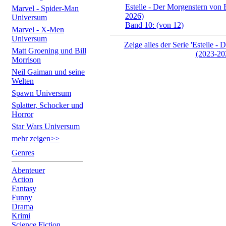
Estelle - Der Morgenstern von 
Marvel - Spider-Man
2026)
Universum
Band 10: (von 12)
Marvel - X-Men
Universum
Zeige alles der Serie 'Estelle -
Matt Groening und Bill
(2023-20
Morrison
Neil Gaiman und seine
Welten
Spawn Universum
Splatter, Schocker und
Horror
Star Wars Universum
mehr zeigen>>
Genres
Abenteuer
Action
Fantasy
Funny
Drama
Krimi
Science Fiction