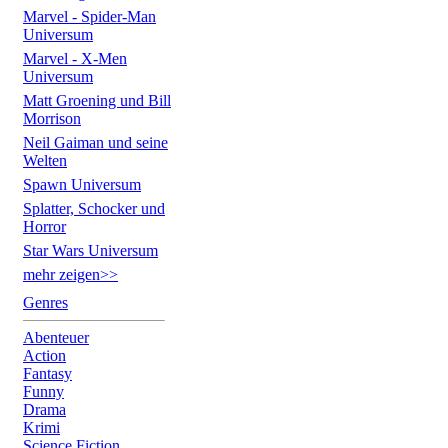
Marvel - Spider-Man
Universum
Marvel - X-Men
Universum
Matt Groening und Bill
Morrison
Neil Gaiman und seine
Welten
Spawn Universum
Splatter, Schocker und
Horror
Star Wars Universum
mehr zeigen>>
Genres
Abenteuer
Action
Fantasy
Funny
Drama
Krimi
Science Fiction