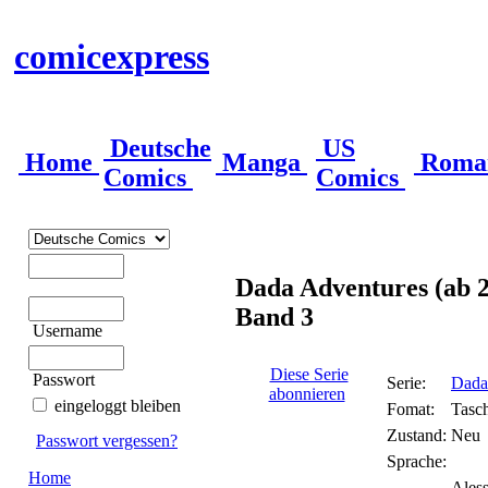
comicexpress
Deutsche
US
Home
Manga
Roma
Comics
Comics
Dada Adventures (ab 
Band 3
Username
Diese Serie
Passwort
Serie:
Dada
abonnieren
eingeloggt bleiben
Fomat:
Tasc
Zustand:
Neu
Passwort vergessen?
Sprache:
Home
Aless