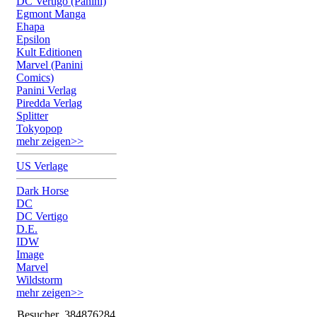
DC Vertigo (Panini)
Egmont Manga
Ehapa
Epsilon
Kult Editionen
Marvel (Panini
Comics)
Panini Verlag
Piredda Verlag
Splitter
Tokyopop
mehr zeigen>>
US Verlage
Dark Horse
DC
DC Vertigo
D.E.
IDW
Image
Marvel
Wildstorm
mehr zeigen>>
Besucher
384876284