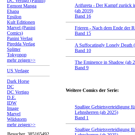
DC Vertigo (Panini)
Arifureta - Der Kampf zurück i
Egmont Manga
(ab 2019)
Ehapa
Band 16
Epsilon
Kult Editionen
Marvel (Panini
Frieren - Nach dem Ende der R
Comics)
Band 15
Panini Verlag
Piredda Verlag
A Suffocatingly Lonely Death 
Splitter
Band 10
Tokyopop
mehr zeigen>>
The Eminence in Shadow (ab 
Band 9
US Verlage
Dark Horse
DC
Weitere Comics der Serie:
DC Vertigo
D.E.
IDW
Spaßige Gebietsverteidigung für
Image
Lehnsherren (ab 2025)
Marvel
Band 1
Wildstorm
mehr zeigen>>
Spaßige Gebietsverteidigung für
Besucher
385165492
Lehnsherren (ab 2025)