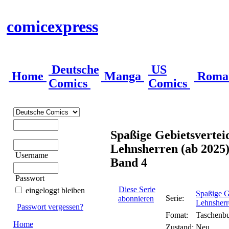
comicexpress
Deutsche
US
Home
Manga
Roma
Comics
Comics
Spaßige Gebietsverteid
Lehnsherren (ab 2025
Username
Band 4
Passwort
Diese Serie
eingeloggt bleiben
Spaßige Ge
Serie:
abonnieren
Lehnsherr
Passwort vergessen?
Fomat:
Taschenb
Home
Zustand:
Neu