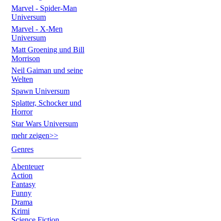
Marvel - Spider-Man
Universum
Marvel - X-Men
Universum
Matt Groening und Bill
Morrison
Neil Gaiman und seine
Welten
Spawn Universum
Splatter, Schocker und
Horror
Star Wars Universum
mehr zeigen>>
Genres
Abenteuer
Action
Fantasy
Funny
Drama
Krimi
Science Fiction