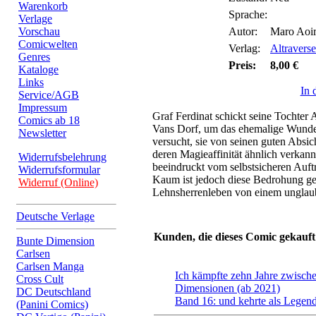
Warenkorb
Sprache:
Verlage
Vorschau
Autor:
Maro Aoir
Comicwelten
Verlag:
Altraverse
Genres
Preis:
8,00 €
Kataloge
Links
In 
Service/AGB
Impressum
Graf Ferdinat schickt seine Tochter A
Comics ab 18
Vans Dorf, um das ehemalige Wunde
Newsletter
versucht, sie von seinen guten Absi
deren Magieaffinität ähnlich verkann
Widerrufsbelehrung
beeindruckt vom selbstsicheren Auft
Widerrufsformular
Kaum ist jedoch diese Bedrohung geb
Widerruf (Online)
Lehnsherrenleben von einem unglaubl
Deutsche Verlage
Kunden, die dieses Comic gekauft
Bunte Dimension
Carlsen
Carlsen Manga
Ich kämpfte zehn Jahre zwisch
Cross Cult
Dimensionen (ab 2021)
DC Deutschland
Band 16: und kehrte als Legen
(Panini Comics)