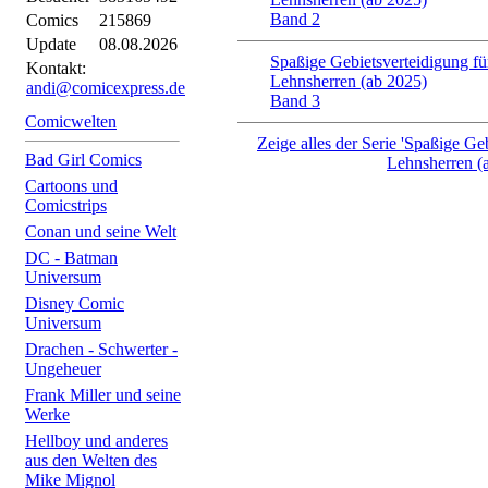
Band 2
Comics
215869
Update
08.08.2026
Spaßige Gebietsverteidigung für
Kontakt:
Lehnsherren (ab 2025)
andi@comicexpress.de
Band 3
Comicwelten
Zeige alles der Serie 'Spaßige Geb
Bad Girl Comics
Lehnsherren (
Cartoons und
Comicstrips
Conan und seine Welt
DC - Batman
Universum
Disney Comic
Universum
Drachen - Schwerter -
Ungeheuer
Frank Miller und seine
Werke
Hellboy und anderes
aus den Welten des
Mike Mignol