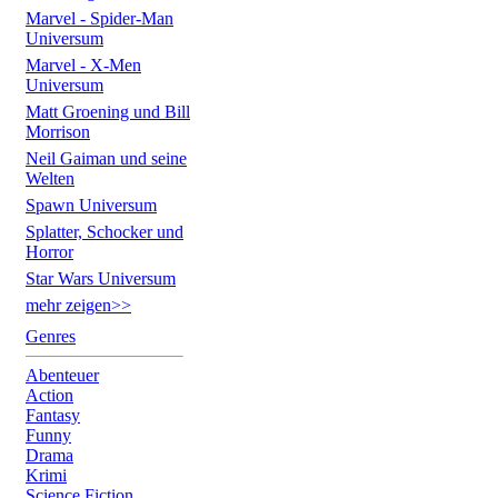
Marvel - Spider-Man
Universum
Marvel - X-Men
Universum
Matt Groening und Bill
Morrison
Neil Gaiman und seine
Welten
Spawn Universum
Splatter, Schocker und
Horror
Star Wars Universum
mehr zeigen>>
Genres
Abenteuer
Action
Fantasy
Funny
Drama
Krimi
Science Fiction