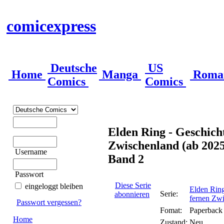
comicexpress
Deutsche
US
Home
Manga
Roma
Comics
Comics
Elden Ring - Geschich
Zwischenland (ab 2025
Username
Band 2
Passwort
Diese Serie
eingeloggt bleiben
Elden Ring
Serie:
abonnieren
fernen Zwi
Passwort vergessen?
Fomat:
Paperback
Home
Zustand:
Neu