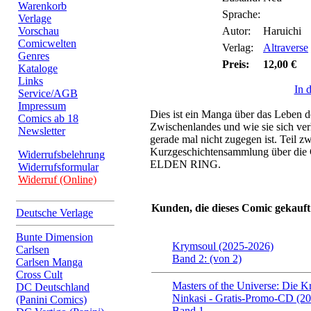
Warenkorb
Sprache:
Verlage
Vorschau
Autor:
Haruichi
Comicwelten
Verlag:
Altraverse
Genres
Preis:
12,00 €
Kataloge
Links
In 
Service/AGB
Impressum
Dies ist ein Manga über das Leben d
Comics ab 18
Zwischenlandes und wie sie sich ver
Newsletter
gerade mal nicht zugegen ist. Teil z
Kurzgeschichtensammlung über die C
Widerrufsbelehrung
ELDEN RING.
Widerrufsformular
Widerruf (Online)
Kunden, die dieses Comic gekauft
Deutsche Verlage
Bunte Dimension
Krymsoul (2025-2026)
Carlsen
Band 2: (von 2)
Carlsen Manga
Cross Cult
Masters of the Universe: Die K
DC Deutschland
Ninkasi - Gratis-Promo-CD (2
(Panini Comics)
Band 1