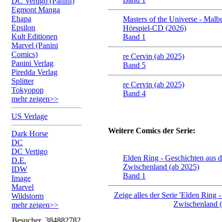
DC Vertigo (Panini)
Egmont Manga
Ehapa
Masters of the Universe - Malb
Epsilon
Hörspiel-CD (2026)
Kult Editionen
Band 1
Marvel (Panini
Comics)
re Cervin (ab 2025)
Panini Verlag
Band 5
Piredda Verlag
Splitter
re Cervin (ab 2025)
Tokyopop
Band 4
mehr zeigen>>
US Verlage
Weitere Comics der Serie:
Dark Horse
DC
DC Vertigo
Elden Ring - Geschichten aus 
D.E.
Zwischenland (ab 2025)
IDW
Band 1
Image
Marvel
Zeige alles der Serie 'Elden Ring 
Wildstorm
Zwischenland (
mehr zeigen>>
Besucher
384882782