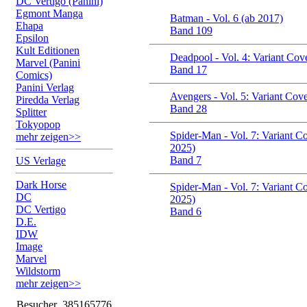
DC Vertigo (Panini)
Egmont Manga
Batman - Vol. 6 (ab 2017)
Ehapa
Band 109
Epsilon
Kult Editionen
Deadpool - Vol. 4: Variant Cov
Marvel (Panini
Band 17
Comics)
Panini Verlag
Avengers - Vol. 5: Variant Cov
Piredda Verlag
Band 28
Splitter
Tokyopop
Spider-Man - Vol. 7: Variant C
mehr zeigen>>
2025)
Band 7
US Verlage
Dark Horse
Spider-Man - Vol. 7: Variant C
DC
2025)
DC Vertigo
Band 6
D.E.
IDW
Image
Marvel
Wildstorm
mehr zeigen>>
Besucher
385165776