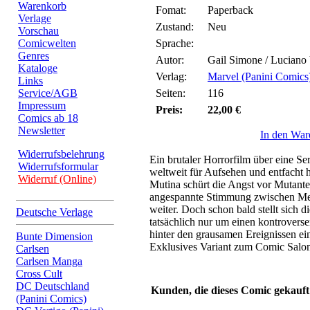
Warenkorb
Fomat:
Paperback
Verlage
Zustand:
Neu
Vorschau
Comicwelten
Sprache:
Genres
Autor:
Gail Simone / Luciano
Kataloge
Verlag:
Marvel (Panini Comics
Links
Service/AGB
Seiten:
116
Impressum
Preis:
22,00 €
Comics ab 18
Newsletter
In den War
Widerrufsbelehrung
Ein brutaler Horrorfilm über eine S
Widerrufsformular
weltweit für Aufsehen und entfacht h
Widerruf (Online)
Mutina schürt die Angst vor Mutante
angespannte Stimmung zwischen M
weiter. Doch schon bald stellt sich d
Deutsche Verlage
tatsächlich nur um einen kontroverse
hinter den grausamen Ereignissen ei
Bunte Dimension
Exklusives Variant zum Comic Salo
Carlsen
Carlsen Manga
Cross Cult
DC Deutschland
Kunden, die dieses Comic gekauft
(Panini Comics)