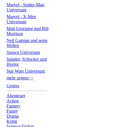
Marvel - Spider-Man
Universum
Marvel - X-Men
Universum
Matt Groening und Bill
Morrison
Neil Gaiman und seine
Welten
Spawn Universum
Splatter, Schocker und
Horror
Star Wars Universum
mehr zeigen>>
Genres
Abenteuer
Action
Fantasy
Funny
Drama
Krimi
Science Fiction