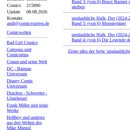
Band 3: (von 6) Bruce Banner 
Comics
215890
sterben
Update
08.08.2026
Kontakt:
unglaubliche Hulk, Der (2024-
andi@comicexpress.de
Band 5: (von 6) Monsterjäger
Comicwelten
unglaubliche Hulk, Der (2024-
Band 4: (von 6) Die Legende d
Bad Girl Comics
Cartoons und
Zeige alles der Serie 'unglaublic
Comicstrips
Conan und seine Welt
DC - Batman
Universum
Disney Comic
Universum
Drachen - Schwerter -
Ungeheuer
Frank Miller und seine
Werke
Hellboy und anderes
aus den Welten des
Mike Mignol