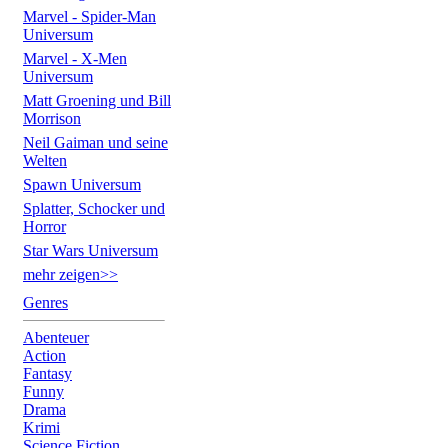
Marvel - Spider-Man
Universum
Marvel - X-Men
Universum
Matt Groening und Bill
Morrison
Neil Gaiman und seine
Welten
Spawn Universum
Splatter, Schocker und
Horror
Star Wars Universum
mehr zeigen>>
Genres
Abenteuer
Action
Fantasy
Funny
Drama
Krimi
Science Fiction