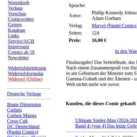
Warenkorb
Sprache:
Verlage
Phillip Kennedy Johnso
Vorschau
Autor:
Adam Gorham
Comicwelten
Genres
Verlag:
Marvel (Panini Comics
Kataloge
Seiten:
124
Links
Preis:
16,00 €
Service/AGB
Impressum
In den War
Comics ab 18
Newsletter
Finalausgabe! Das Serienfinale, das
Nach einem Zusammenprall von Hul
Widerrufsbelehrung
es am Geburtsort der Monster zum
Widerrufsformular
Gamma-Goliath und der Ältesten - u
Widerruf (Online)
Welt nichts mehr wie zuvor.
Deutsche Verlage
Kunden, die dieses Comic gekauft
Bunte Dimension
Carlsen
Carlsen Manga
Ultimate Spider-Man (2024-20
Cross Cult
Band 4: (von 4) Das letzte Gefe
DC Deutschland
(Panini Comics)