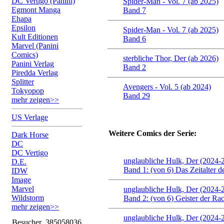
DC Vertigo (Panini)
Spider-Man - Vol. 7 (ab 2025)
Egmont Manga
Band 7
Ehapa
Epsilon
Spider-Man - Vol. 7 (ab 2025)
Kult Editionen
Band 6
Marvel (Panini
Comics)
sterbliche Thor, Der (ab 2026)
Panini Verlag
Band 2
Piredda Verlag
Splitter
Avengers - Vol. 5 (ab 2024)
Tokyopop
Band 29
mehr zeigen>>
US Verlage
Weitere Comics der Serie:
Dark Horse
DC
DC Vertigo
unglaubliche Hulk, Der (2024-
D.E.
Band 1: (von 6) Das Zeitalter d
IDW
Image
Marvel
unglaubliche Hulk, Der (2024-
Wildstorm
Band 2: (von 6) Geister der Ra
mehr zeigen>>
unglaubliche Hulk, Der (2024-
Besucher
385058036