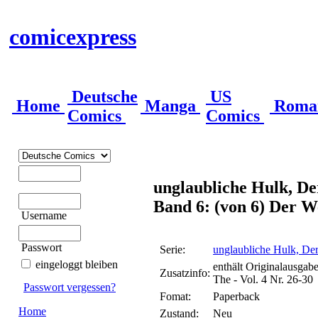
comicexpress
Deutsche
US
Home
Manga
Roma
Comics
Comics
unglaubliche Hulk, De
Band 6: (von 6) Der W
Username
Passwort
Serie:
unglaubliche Hulk, De
eingeloggt bleiben
enthält Originalausgab
Zusatzinfo:
The - Vol. 4 Nr. 26-30
Passwort vergessen?
Fomat:
Paperback
Home
Zustand:
Neu