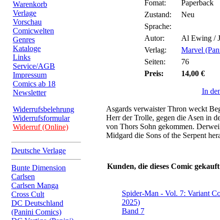
Fomat:
Paperback
Warenkorb
Verlage
Zustand:
Neu
Vorschau
Sprache:
Comicwelten
Autor:
Al Ewing / 
Genres
Kataloge
Verlag:
Marvel (Pan
Links
Seiten:
76
Service/AGB
Preis:
14,00 €
Impressum
Comics ab 18
In de
Newsletter
Asgards verwaister Thron weckt Bege
Widerrufsbelehrung
Herr der Trolle, gegen die Asen in de
Widerrufsformular
von Thors Sohn gekommen. Derweil f
Widerruf (Online)
Midgard die Sons of the Serpent hera
Deutsche Verlage
Kunden, die dieses Comic gekauft
Bunte Dimension
Carlsen
Carlsen Manga
Spider-Man - Vol. 7: Variant C
Cross Cult
2025)
DC Deutschland
Band 7
(Panini Comics)