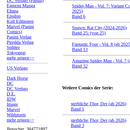
DC Vertigo (Panini)
Egmont Manga
Spider-Man - Vol. 7: Variant C
Ehapa
2025)
Epsilon
Band 6
Kult Editionen
Marvel (Panini
Spawn: Rat City (2024-2026)
Comics)
Band 25: (von 25)
Panini Verlag
Piredda Verlag
Fantastic Four - Vol. 8 (ab 2025
Splitter
Band 13
Tokyopop
mehr zeigen>>
Amazing Spider-Man - Vol. 7 (
Band 32
US Verlage
Dark Horse
DC
Weitere Comics der Serie:
DC Vertigo
D.E.
IDW
sterbliche Thor, Der (ab 2026)
Image
Band 1
Marvel
Wildstorm
mehr zeigen>>
sterbliche Thor, Der (ab 2026)
Band 3
Besucher
384771897