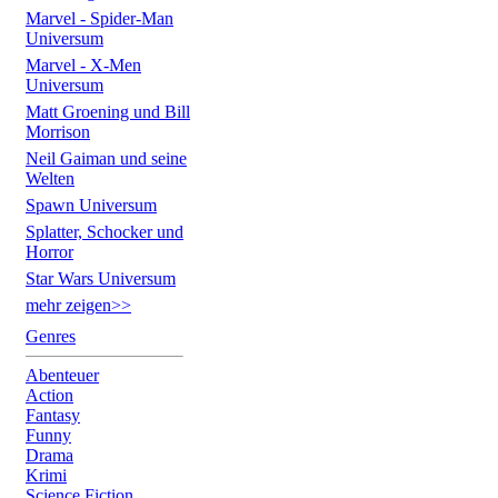
Marvel - Spider-Man
Universum
Marvel - X-Men
Universum
Matt Groening und Bill
Morrison
Neil Gaiman und seine
Welten
Spawn Universum
Splatter, Schocker und
Horror
Star Wars Universum
mehr zeigen>>
Genres
Abenteuer
Action
Fantasy
Funny
Drama
Krimi
Science Fiction