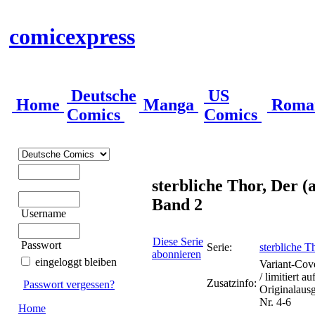
comicexpress
Deutsche
US
Home
Manga
Roma
Comics
Comics
sterbliche Thor, Der (
Band 2
Username
Diese Serie
Passwort
Serie:
sterbliche T
abonnieren
eingeloggt bleiben
Variant-Cov
/ limitiert a
Zusatzinfo:
Passwort vergessen?
Originalaus
Nr. 4-6
Home