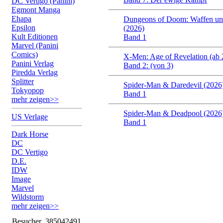
DC Vertigo (Panini)
Egmont Manga
Ehapa
Dungeons of Doom: Waffen un
Epsilon
(2026)
Kult Editionen
Band 1
Marvel (Panini
Comics)
X-Men: Age of Revelation (ab 
Panini Verlag
Band 2: (von 3)
Piredda Verlag
Splitter
Spider-Man & Daredevil (2026
Tokyopop
Band 1
mehr zeigen>>
Spider-Man & Deadpool (2026
US Verlage
Band 1
Dark Horse
DC
DC Vertigo
D.E.
IDW
Image
Marvel
Wildstorm
mehr zeigen>>
Besucher
385042491