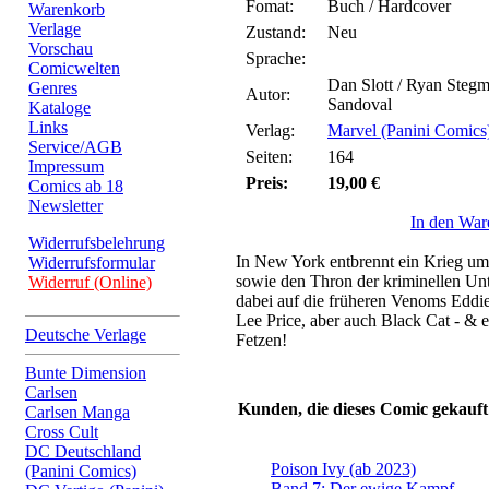
Fomat:
Buch / Hardcover
Warenkorb
Verlage
Zustand:
Neu
Vorschau
Sprache:
Comicwelten
Dan Slott / Ryan Stegm
Genres
Autor:
Sandoval
Kataloge
Links
Verlag:
Marvel (Panini Comics
Service/AGB
Seiten:
164
Impressum
Preis:
19,00 €
Comics ab 18
Newsletter
In den War
Widerrufsbelehrung
In New York entbrennt ein Krieg um
Widerrufsformular
sowie den Thron der kriminellen Unt
Widerruf (Online)
dabei auf die früheren Venoms Edd
Lee Price, aber auch Black Cat - & es
Deutsche Verlage
Fetzen!
Bunte Dimension
Carlsen
Kunden, die dieses Comic gekauft
Carlsen Manga
Cross Cult
DC Deutschland
Poison Ivy (ab 2023)
(Panini Comics)
Band 7: Der ewige Kampf