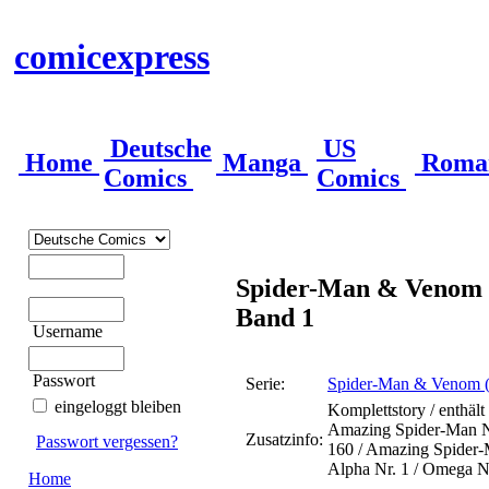
comicexpress
Deutsche
US
Home
Manga
Roma
Comics
Comics
Spider-Man & Venom 
Band 1
Username
Passwort
Serie:
Spider-Man & Venom 
eingeloggt bleiben
Komplettstory / enthäl
Amazing Spider-Man N
Zusatzinfo:
Passwort vergessen?
160 / Amazing Spider
Alpha Nr. 1 / Omega N
Home