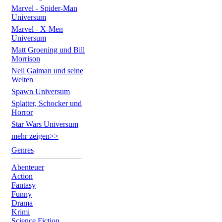
Marvel - Spider-Man
Universum
Marvel - X-Men
Universum
Matt Groening und Bill
Morrison
Neil Gaiman und seine
Welten
Spawn Universum
Splatter, Schocker und
Horror
Star Wars Universum
mehr zeigen>>
Genres
Abenteuer
Action
Fantasy
Funny
Drama
Krimi
Science Fiction