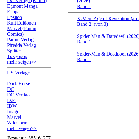
DC Vertigo (Panini)
(2026)
Egmont Manga
Band 1
Ehapa
Epsilon
X-Men: Age of Revelation (ab 
Kult Editionen
Band 2: (von 3)
Marvel (Panini
Comics)
Spider-Man & Daredevil (2026
Panini Verlag
Band 1
Piredda Verlag
Splitter
Spider-Man & Deadpool (2026
Tokyopop
Band 1
mehr zeigen>>
US Verlage
Dark Horse
DC
DC Vertigo
D.E.
IDW
Image
Marvel
Wildstorm
mehr zeigen>>
Besucher
385161277