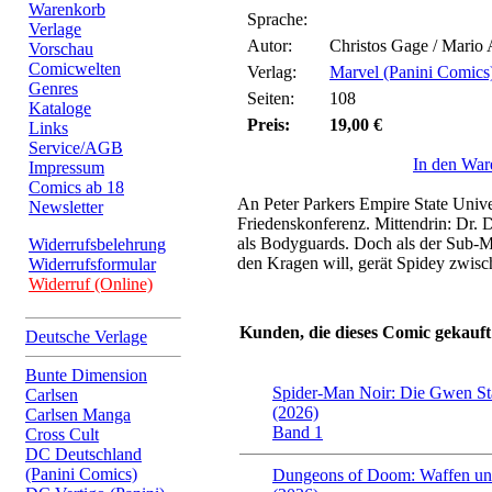
Warenkorb
Sprache:
Verlage
Autor:
Christos Gage / Mario 
Vorschau
Comicwelten
Verlag:
Marvel (Panini Comics
Genres
Seiten:
108
Kataloge
Preis:
19,00 €
Links
Service/AGB
In den War
Impressum
Comics ab 18
An Peter Parkers Empire State Univer
Newsletter
Friedenskonferenz. Mittendrin: Dr. 
als Bodyguards. Doch als der Sub-
Widerrufsbelehrung
den Kragen will, gerät Spidey zwisc
Widerrufsformular
Widerruf (Online)
Kunden, die dieses Comic gekauft
Deutsche Verlage
Bunte Dimension
Spider-Man Noir: Die Gwen St
Carlsen
(2026)
Carlsen Manga
Band 1
Cross Cult
DC Deutschland
(Panini Comics)
Dungeons of Doom: Waffen un