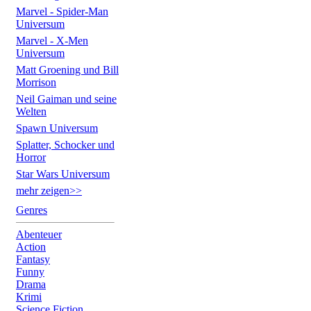
Marvel - Spider-Man
Universum
Marvel - X-Men
Universum
Matt Groening und Bill
Morrison
Neil Gaiman und seine
Welten
Spawn Universum
Splatter, Schocker und
Horror
Star Wars Universum
mehr zeigen>>
Genres
Abenteuer
Action
Fantasy
Funny
Drama
Krimi
Science Fiction