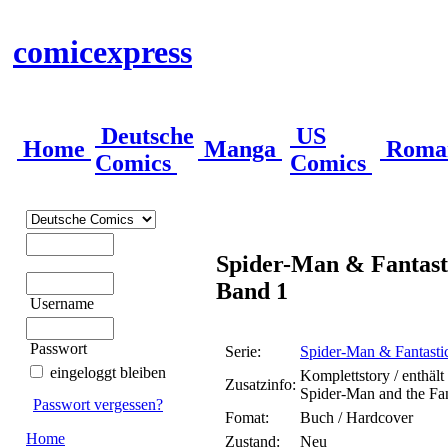
comicexpress
Deutsche
US
Home
Manga
Roma
Comics
Comics
Spider-Man & Fantast
Band 1
Username
Passwort
Serie:
Spider-Man & Fantasti
eingeloggt bleiben
Komplettstory / enthäl
Zusatzinfo:
Spider-Man and the Fan
Passwort vergessen?
Fomat:
Buch / Hardcover
Home
Zustand:
Neu