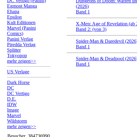
DC Vertigo (Panini)
Dungeons of Doom: Waffen un
Egmont Manga
(2026)
Ehapa
Band 1
Epsilon
Kult Editionen
X-Men: Age of Revelation (ab 
Marvel (Panini
Band 2: (von 3)
Comics)
Panini Verlag
Spider-Man & Daredevil (2026
Piredda Verlag
Band 1
Splitter
Tokyopop
Spider-Man & Deadpool (2026
mehr zeigen>>
Band 1
US Verlage
Dark Horse
DC
DC Vertigo
D.E.
IDW
Image
Marvel
Wildstorm
mehr zeigen>>
Besucher
384736990