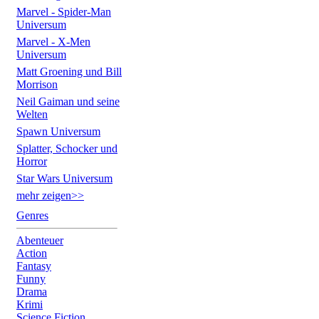
Marvel - Spider-Man
Universum
Marvel - X-Men
Universum
Matt Groening und Bill
Morrison
Neil Gaiman und seine
Welten
Spawn Universum
Splatter, Schocker und
Horror
Star Wars Universum
mehr zeigen>>
Genres
Abenteuer
Action
Fantasy
Funny
Drama
Krimi
Science Fiction