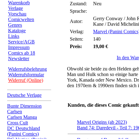
Warenkorb
Zustand:
Neu
Verlage
Sprache:
Vorschau
Gerry Conway / John Rom
Comicwelten
Autor:
Kane / David Michelini
Genres
Kataloge
Verlag:
Marvel (Panini Comics
Links
Seiten:
140
Service/AGB
Preis:
19,00 €
Impressum
Comics ab 18
In den War
Newsletter
Obwohl sie beide zu den Helden geh
Widerrufsbelehrung
Man und Hulk schon so einige harte
Widerrufsformular
York, Kanada oder New Mexico. Dre
Widerruf (Online)
den 1970ern & 1990ern finden sich 
Deutsche Verlage
Kunden, die dieses Comic gekauft
Bunte Dimension
Carlsen
Carlsen Manga
Marvel Origins (ab 2023)
Cross Cult
Band 74: Daredevil - Teil 7: 1
DC Deutschland
(Panini Comics)