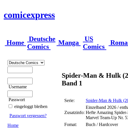
comicexpress
Deutsche
US
Home
Manga
Roma
Comics
Comics
Spider-Man & Hulk (2
Band 1
Username
Passwort
Serie:
Spider-Man & Hulk (2
eingeloggt bleiben
Einzelband 2026 / enth
Zusatzinfo:
Hefte Amazing Spider-
Passwort vergessen?
Marvel Team-Up Nr. 5
Fomat:
Buch / Hardcover
Home