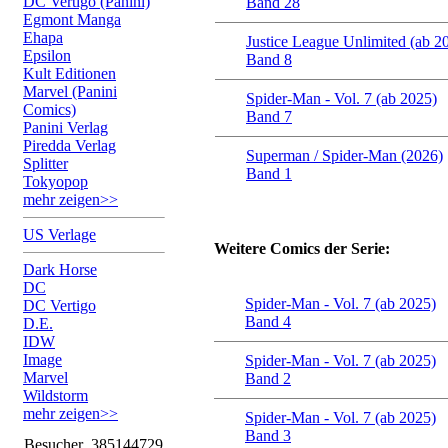
DC Vertigo (Panini)
Band 28
Egmont Manga
Ehapa
Justice League Unlimited (ab 2
Epsilon
Band 8
Kult Editionen
Marvel (Panini
Spider-Man - Vol. 7 (ab 2025)
Comics)
Band 7
Panini Verlag
Piredda Verlag
Superman / Spider-Man (2026)
Splitter
Band 1
Tokyopop
mehr zeigen>>
US Verlage
Weitere Comics der Serie:
Dark Horse
DC
Spider-Man - Vol. 7 (ab 2025)
DC Vertigo
Band 4
D.E.
IDW
Image
Spider-Man - Vol. 7 (ab 2025)
Marvel
Band 2
Wildstorm
mehr zeigen>>
Spider-Man - Vol. 7 (ab 2025)
Band 3
Besucher
385144729