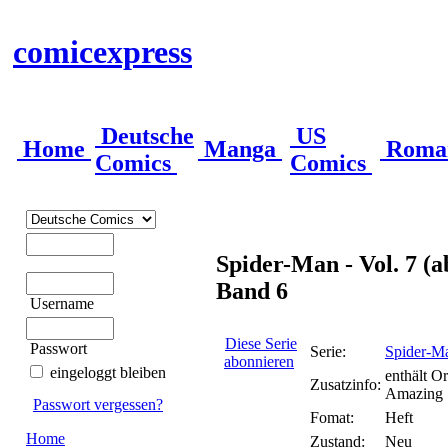
comicexpress
Deutsche
US
Home
Manga
Roma
Comics
Comics
Spider-Man - Vol. 7 (a
Band 6
Username
Diese Serie
Passwort
Serie:
Spider-Ma
abonnieren
eingeloggt bleiben
enthält O
Zusatzinfo:
Amazing S
Passwort vergessen?
Fomat:
Heft
Home
Zustand:
Neu