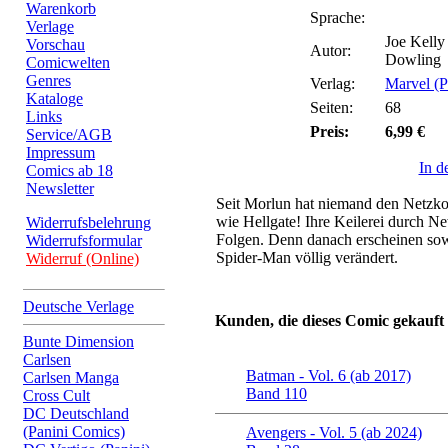
Warenkorb
Sprache:
Verlage
Joe Kelly 
Vorschau
Autor:
Dowling
Comicwelten
Genres
Verlag:
Marvel (P
Kataloge
Seiten:
68
Links
Preis:
6,99 €
Service/AGB
Impressum
In d
Comics ab 18
Newsletter
Seit Morlun hat niemand den Netzko
wie Hellgate! Ihre Keilerei durch N
Widerrufsbelehrung
Folgen. Denn danach erscheinen sow
Widerrufsformular
Spider-Man völlig verändert.
Widerruf (Online)
Deutsche Verlage
Kunden, die dieses Comic gekauft
Bunte Dimension
Carlsen
Batman - Vol. 6 (ab 2017)
Carlsen Manga
Band 110
Cross Cult
DC Deutschland
(Panini Comics)
Avengers - Vol. 5 (ab 2024)