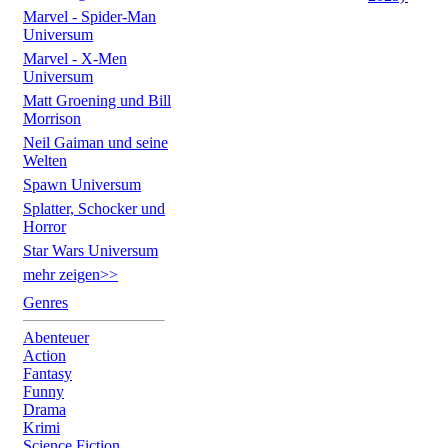
Marvel - Spider-Man
Universum
Marvel - X-Men
Universum
Matt Groening und Bill
Morrison
Neil Gaiman und seine
Welten
Spawn Universum
Splatter, Schocker und
Horror
Star Wars Universum
mehr zeigen>>
Genres
Abenteuer
Action
Fantasy
Funny
Drama
Krimi
Science Fiction