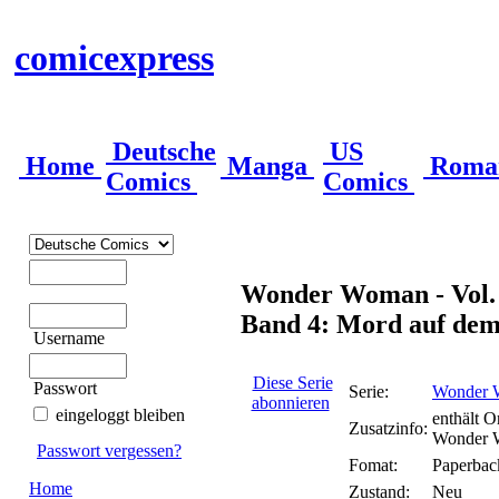
comicexpress
Deutsche
US
Home
Manga
Roma
Comics
Comics
Wonder Woman - Vol. 
Band 4: Mord auf de
Username
Diese Serie
Passwort
Serie:
Wonder W
abonnieren
eingeloggt bleiben
enthält O
Zusatzinfo:
Wonder W
Passwort vergessen?
Fomat:
Paperbac
Home
Zustand:
Neu