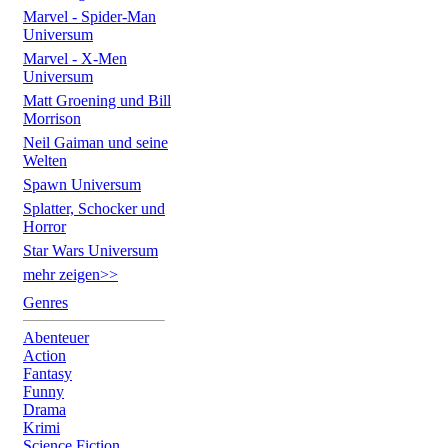
Marvel - Spider-Man
Universum
Marvel - X-Men
Universum
Matt Groening und Bill
Morrison
Neil Gaiman und seine
Welten
Spawn Universum
Splatter, Schocker und
Horror
Star Wars Universum
mehr zeigen>>
Genres
Abenteuer
Action
Fantasy
Funny
Drama
Krimi
Science Fiction