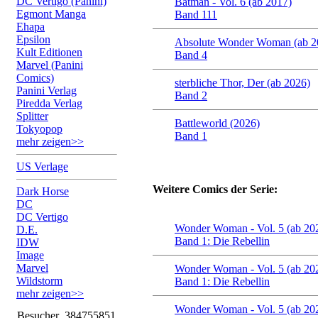
DC Vertigo (Panini)
Batman - Vol. 6 (ab 2017)
Egmont Manga
Band 111
Ehapa
Epsilon
Absolute Wonder Woman (ab 2
Kult Editionen
Band 4
Marvel (Panini
Comics)
sterbliche Thor, Der (ab 2026)
Panini Verlag
Band 2
Piredda Verlag
Splitter
Battleworld (2026)
Tokyopop
Band 1
mehr zeigen>>
US Verlage
Weitere Comics der Serie:
Dark Horse
DC
DC Vertigo
Wonder Woman - Vol. 5 (ab 20
D.E.
Band 1: Die Rebellin
IDW
Image
Marvel
Wonder Woman - Vol. 5 (ab 20
Wildstorm
Band 1: Die Rebellin
mehr zeigen>>
Wonder Woman - Vol. 5 (ab 20
Besucher
384755851