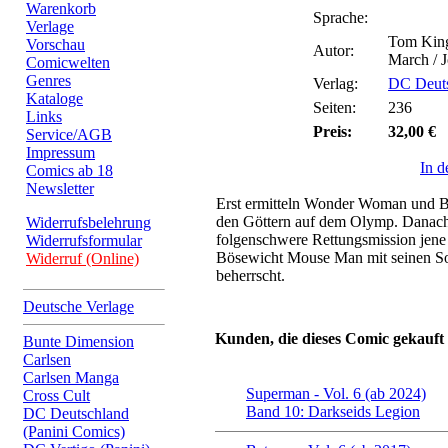
Warenkorb
Sprache:
Verlage
Tom King
Vorschau
Autor:
March / 
Comicwelten
Genres
Verlag:
DC Deuts
Kataloge
Seiten:
236
Links
Preis:
32,00 €
Service/AGB
Impressum
In 
Comics ab 18
Newsletter
Erst ermitteln Wonder Woman und B
den Göttern auf dem Olymp. Danach i
Widerrufsbelehrung
folgenschwere Rettungsmission jene I
Widerrufsformular
Bösewicht Mouse Man mit seinen S
Widerruf (Online)
beherrscht.
Deutsche Verlage
Kunden, die dieses Comic gekauft
Bunte Dimension
Carlsen
Carlsen Manga
Superman - Vol. 6 (ab 2024)
Cross Cult
Band 10: Darkseids Legion
DC Deutschland
(Panini Comics)